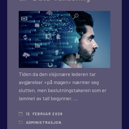
Tiden da den visjonære lederen tar
avgjørelser «på magen» nærmer seg
slutten, men beslutningstakeren som er
lammet av tall begynner. …
12. FEBRUAR 2026
ADMINISTRASJON