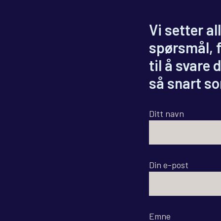
Vi setter al
spørsmål, f
til å svare 
så snart s
Ditt navn
Din e-post
Emne