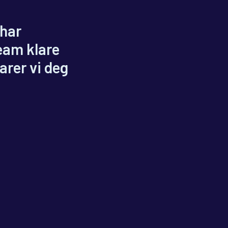
 har
team klare
varer vi deg