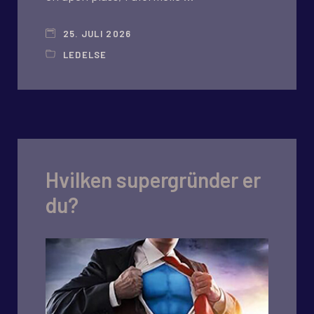
25. JULI 2026
LEDELSE
Hvilken supergründer er
du?