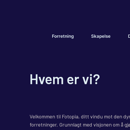
Hopp
til
innhold
Forretning
Skapelse
D
Hvem er vi?
Velkommen til Fotopia, ditt vindu mot den dy
forretninger. Grunnlagt med visjonen om å g