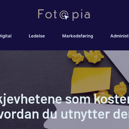
igital
Ledelse
Markedsføring
Administ
kjevhetene som koste
vordan du utnytter d