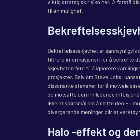
viktig strategisk risiko her. Å forstå di
til en mulighet.
Bekreftelsesskjev
Bekreftelsesskjevhet er sannsynligvis d
filtrere informasjonen for å bekrefte d
skjevheten føre til å ignorere varslings
prosjekter. Selv om Steve Jobs, uanset
dissonante stemmer for å motveie sin eg
de motsatte den innledende intuisjone
ikke et spørsmål om å slette den – umu
divergerende meninger blir et verktøy f
Halo -effekt og de