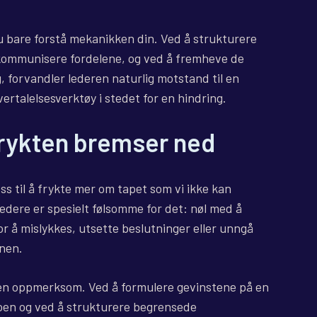
u bare forstå mekanikken din. Ved å strukturere
 kommunisere fordelene, og ved å fremheve de
g, forvandler lederen naturlig motstand til en
ertalelsesverktøy i stedet for en hindring.
frykten bremser ned
s til å frykte mer om tapet som vi ikke kan
edere er spesielt følsomme for det: nøl med å
for å mislykkes, utsette beslutninger eller unngå
onen.
den oppmerksom. Ved å formulere gevinstene på en
koen og ved å strukturere begrensede