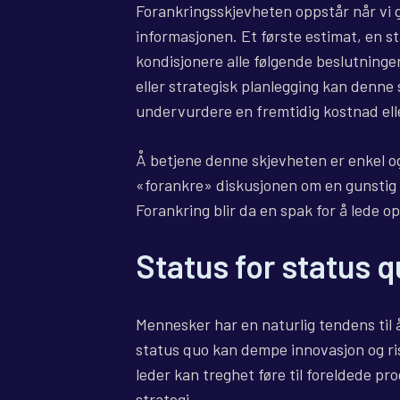
Forankringsskjevheten oppstår når vi g
informasjonen. Et første estimat, en s
kondisjonere alle følgende beslutninger
eller strategisk planlegging kan denne 
undervurdere en fremtidig kostnad ell
Å betjene denne skjevheten er enkel og 
«forankre» diskusjonen om en gunstig f
Forankring blir da en spak for å lede 
Status for status 
Mennesker har en naturlig tendens til 
status quo kan dempe innovasjon og ris
leder kan treghet føre til foreldede pr
strategi.