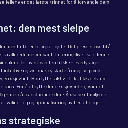
sse fellene er det første trinnet for å forvandle dem
het: den mest sleipe
en mest utbredte og farligste. Det presser oss til å
et vi allerede mener sant. I næringslivet kan denne
signaler eller overinvestere i ikke -levedyktige
t intuitive og visjonære, klarte å omgi seg med
en skjevhet. Han lyttet aktivt til kritikk, selv om
n hans. For å utnytte denne skjevheten, var det
lig – men å transformere den: Å skape et miljø der
or validering og optimalisering av beslutninger.
ns strategiske