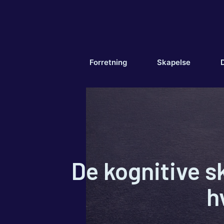
Hopp
til
innhold
Forretning
Skapelse
D
De kognitive s
h