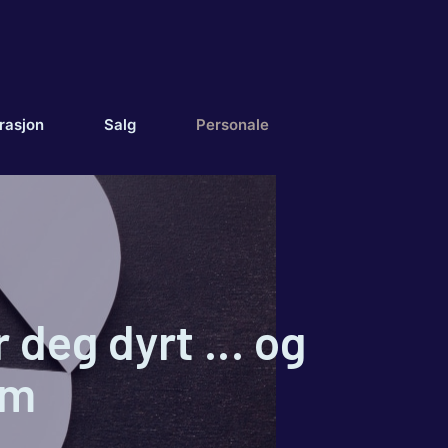
rasjon
Salg
Personale
r deg dyrt … og
em