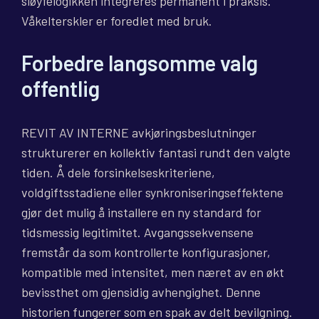
sløyfelogikken integreres permanent i praksis.
Våkelterskler er foredlet med bruk.
Forbedre langsomme valg
offentlig
REVIT AV INTERNE avkjøringsbeslutninger
strukturerer en kollektiv fantasi rundt den valgte
tiden. Å dele forsinkelseskriteriene,
voldgiftsstadiene eller synkroniseringseffektene
gjør det mulig å installere en ny standard for
tidsmessig legitimitet. Avgangssekvensene
fremstår da som kontrollerte konfigurasjoner,
kompatible med intensitet, men næret av en økt
bevissthet om gjensidig avhengighet. Denne
historien fungerer som en spak av delt bevilgning.