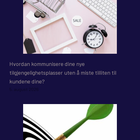
Hvordan kommunisere dine nye
tilgjengelighetsplasser uten å miste tilliten til
kundene dine?
5. august 2026