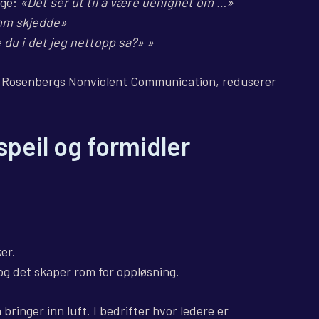
age:
«Det ser ut til å være uenighet om …»
om skjedde»
 du i det jeg nettopp sa?» »
ll Rosenbergs Nonviolent Communication, reduserer
.
speil og formidler
er.
 og det skaper rom for oppløsning.
bringer inn luft. I bedrifter hvor ledere er