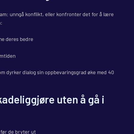
team: unngå konflikt, eller konfronter det for å lære
n:
e deres bedre
remtiden
 som dyrker dialog sin oppbevaringsgrad øke med 40
kadeliggjøre uten å gå i
før de bryter ut