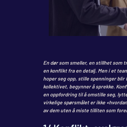
En dør som smeller, en stillhet som t
en konflikt fra en detalj. Men i et tea
hoper seg opp, stille spenninger blir t
kollektivet, begynner å sprekke. Konfli
en oppfordring til å omstille seg, lytt
virkelige spørsmålet er ikke «hvord
av dem uten å miste tilliten som for