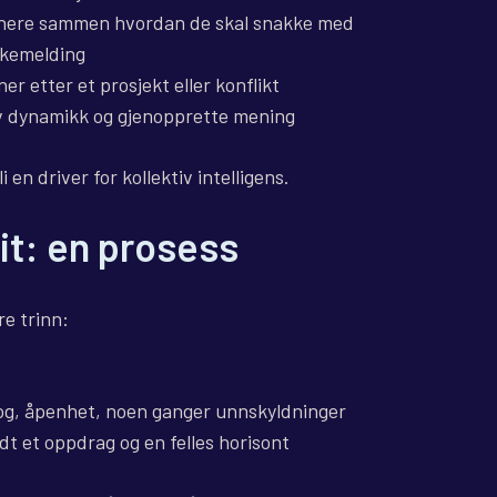
inere sammen hvordan de skal snakke med
akemelding
er etter et prosjekt eller konflikt
iv dynamikk og gjenopprette mening
 en driver for kollektiv intelligens.
lit: en prosess
re trinn:
og, åpenhet, noen ganger unnskyldninger
dt et oppdrag og en felles horisont