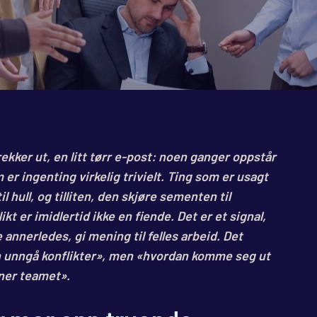
rekker ut, en litt tørr e-post: noen ganger oppstår
m er ingenting virkelig trivielt. Ting som er usagt
il hull, og tilliten, den skjøre sementen til
kt er imidlertid ikke en fiende. Det er et signal,
e annerledes, gi mening til felles arbeid. Det
an unngå konflikter», men «hvordan komme seg ut
ener teamet».