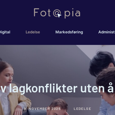
igital
Ledelse
Markedsføring
Administ
 lagkonflikter uten å 
8. NOVEMBER 2025
LEDELSE