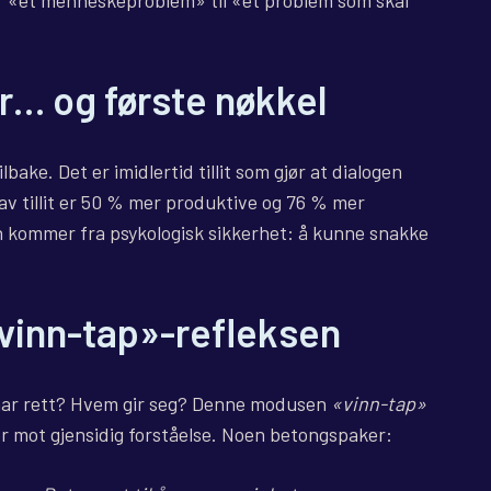
er «et menneskeproblem» til «et problem som skal
fer… og første nøkkel
bake. Det er imidlertid tillit som gjør at dialogen
v tillit er 50 % mer produktive og 76 % mer
ten kommer fra psykologisk sikkerhet: å kunne snakke
vinn-tap»-refleksen
 har rett? Hvem gir seg? Denne modusen
«vinn-tap»
er mot gjensidig forståelse. Noen betongspaker: