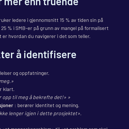
er mer enn truende
uker ledere i gjennomsnitt 15 % av tiden sin på
til 25 % i SMB-er på grunn av mangel på formalisert
t er hvordan du navigerer i det som teller.
ter å identifisere
lelser og oppfatninger.
l meg.»
r klart.
 opp til meg å bekrefte det!» »
isjoner
: berører identitet og mening.
ke lenger igjen i dette prosjektet».