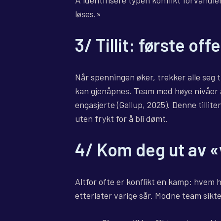
Å identifisere typen konflikt forvandl
løses.»
3/ Tillit: første of
Når spenningen øker, trekker alle seg til
kan gjenåpnes. Team med høye nivåer a
engasjerte (Gallup, 2025). Denne tilli
uten frykt for å bli dømt.
4/ Kom deg ut av «
Altfor ofte er konflikt en kamp: hvem
etterlater varige sår. Modne team sikt