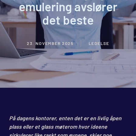
emulering avslører
det beste
23. NOVEMBER 2025
LEDELSE
På dagens kontorer, enten det er en livlig åpen
plass eller et glass møterom hvor ideene
sirkulerer like raskt som øynene, skjer noe