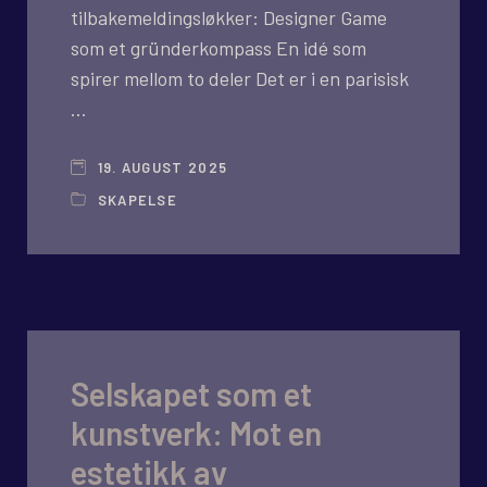
tilbakemeldingsløkker: Designer Game
som et gründerkompass En idé som
spirer mellom to deler Det er i en parisisk
…
19. AUGUST 2025
SKAPELSE
Selskapet som et
kunstverk: Mot en
estetikk av