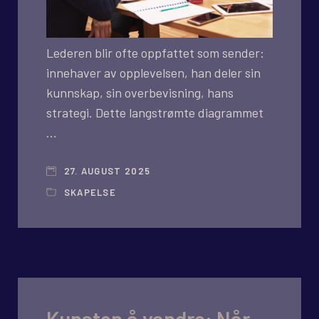
Lederen blir ofte oppfattet som sender:
innehaver av opplevelsen, han deler sin
kunnskap, sin overbevisning, hans
strategi. Dette langstrømte diagrammet
…
27. AUGUST 2025
SKAPELSE