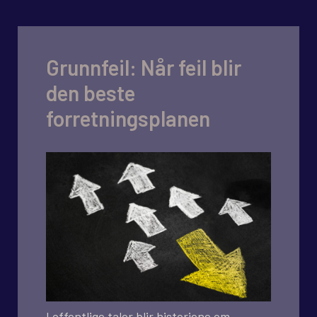
Grunnfeil: Når feil blir
den beste
forretningsplanen
I offentlige taler blir historiene om