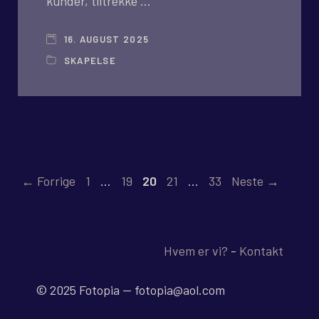
kunder, tiltrekke …
16. AUGUST 2025
SKAPELSE
Side
Side
Side
Side
Side
←
Forrige
1
…
19
20
21
…
33
Neste
→
Hvem er vi?
-
Kontakt
© 2025 Fotopia -- fotopia@aol.com