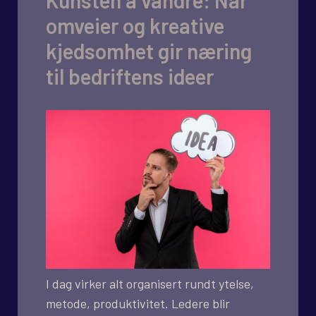
Kunsten å vandre: Når
omveier og kreative
kjedsomhet gir næring
til bedriftens ideer
I dag virker alt organisert rundt ytelse,
metode, produktivitet. Ledere blir