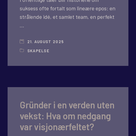
suksess ofte fortalt som lineære epos: en
strålende idé, et samlet team, en perfekt
…
21. AUGUST 2025
SKAPELSE
Gründer i en verden uten
vekst: Hva om nedgang
var visjonærfeltet?