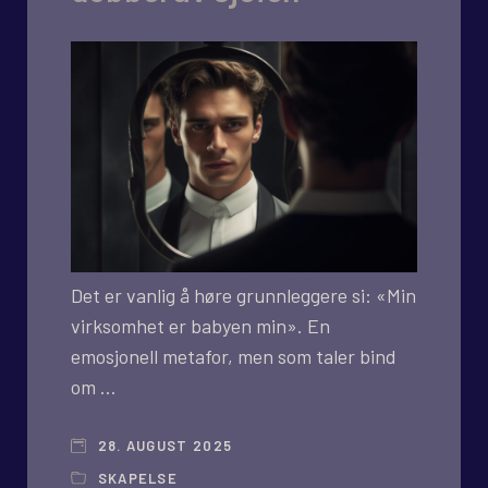
Det er vanlig å høre grunnleggere si: «Min
virksomhet er babyen min». En
emosjonell metafor, men som taler bind
om …
28. AUGUST 2025
SKAPELSE