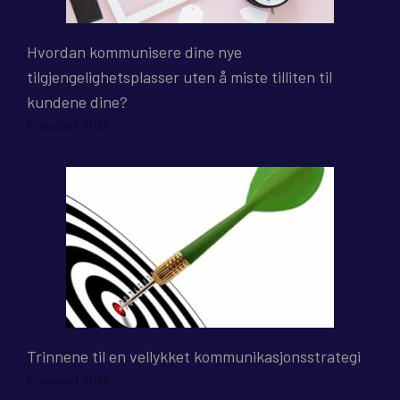
Hvordan kommunisere dine nye
tilgjengelighetsplasser uten å miste tilliten til
kundene dine?
5. august 2026
Trinnene til en vellykket kommunikasjonsstrategi
5. august 2026