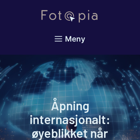
Hopp
til
innhold
Meny
Åpning
internasjonalt:
øyeblikket når