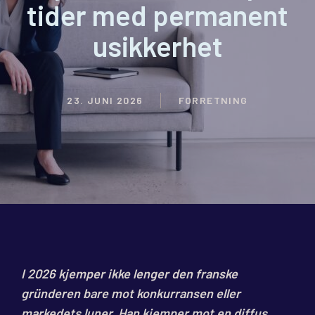
tider med permanent
usikkerhet
23. JUNI 2026
FORRETNING
I 2026 kjemper ikke lenger den franske
gründeren bare mot konkurransen eller
markedets luner. Han kjemper mot en diffus