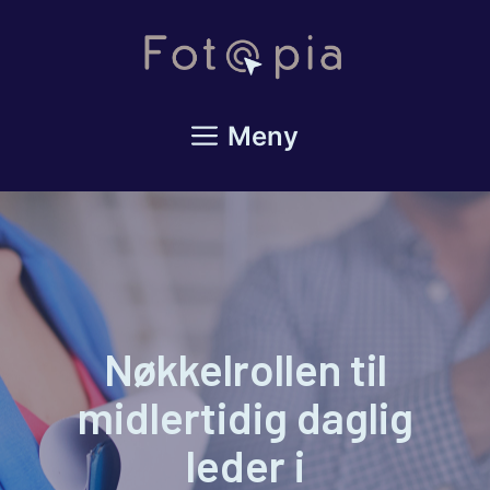
Hopp
til
innhold
Meny
Nøkkelrollen til
midlertidig daglig
leder i