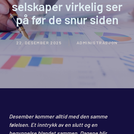
selskaper virkelig ser
på før de snur siden
22. DESEMBER 2025
ADMINISTRASJON
Desember kommer alltid med den samme
følelsen. Et inntrykk av en slutt og en
begynnelse blandet sammen. Dagene blir