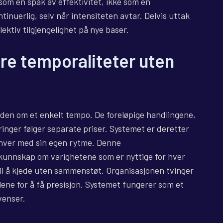
 som en spak av effektivitet, ikke som en
tinuerlig, selv når intensiteten avtar. Delvis uttak
lektiv tilgjengelighet på nye baser.
ere temporaliteter uten
lden om et enkelt tempo. De foreløpige handlingene,
ringer følger separate priser. Systemet er deretter
 hver med sin egen rytme. Denne
 kunnskap om varighetene som er nyttige for hver
il å kjede uten sammenstøt. Organisasjonen tvinger
llene for å få presisjon. Systemet fungerer som et
venser.