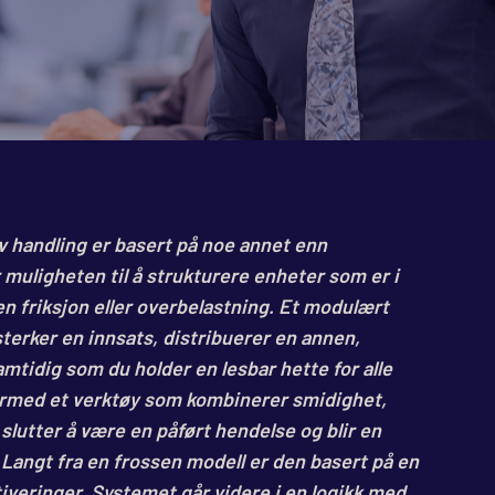
iv handling er basert på noe annet enn
muligheten til å strukturere enheter som er i
ten friksjon eller overbelastning. Et modulært
terker en innsats, distribuerer en annen,
mtidig som du holder en lesbar hette for alle
ermed et verktøy som kombinerer smidighet,
slutter å være en påført hendelse og blir en
 Langt fra en frossen modell er den basert på en
iveringer. Systemet går videre i en logikk med