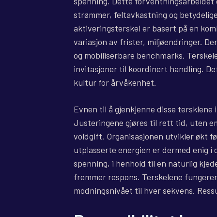
spenning. Dette forventningsarbeidet 
strømmer, feltavkastning og betydelige 
aktiveringsterskel er basert på en kom
variasjon av frister, miljøendringer. D
og mobiliserbare benchmarks. Terskele
invitasjoner til koordinert handling. 
kultur for årvåkenhet.
Evnen til å gjenkjenne disse tersklene i 
Justeringene gjøres til rett tid, uten 
voldgift. Organisasjonen utvikler økt f
utplasserte energien er dermed enig i 
spenning, i henhold til en naturlig kjed
fremmer respons. Terskelene fungerer
modningsnivået til hver sekvens. Ressu