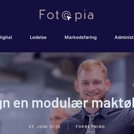
igital
Ledelse
Markedsføring
Administ
gn en modulær maktø
27. JUNI 2025
FORRETNING