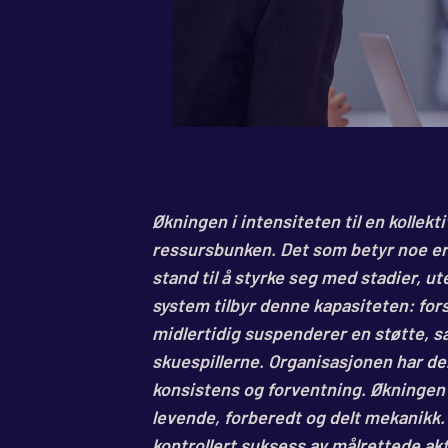
Økningen i intensiteten til en kollekt
ressursbunken. Det som betyr noe er 
stand til å styrke seg med stadier, u
system tilbyr denne kapasiteten: fors
midlertidig suspenderer en støtte, sa
skuespillerne. Organisasjonen har d
konsistens og forventning. Økningen 
levende, forberedt og delt mekanikk.
kontrollert suksess av målrettede akt