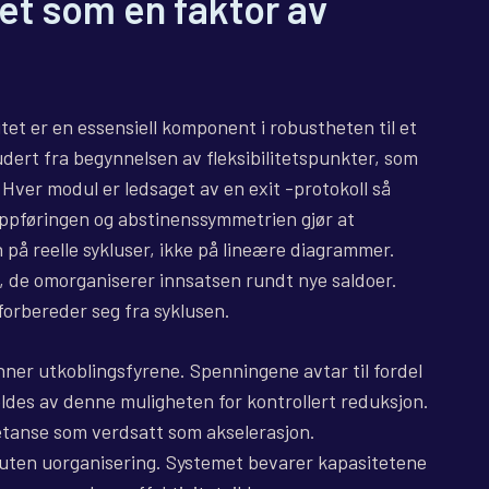
get som en faktor av
itet er en essensiell komponent i robustheten til et
dert fra begynnelsen av fleksibilitetspunkter, som
. Hver modul er ledsaget av en exit -protokoll så
 oppføringen og abstinenssymmetrien gjør at
 på reelle sykluser, ikke på lineære diagrammer.
 de omorganiserer innsatsen rundt nye saldoer.
forbereder seg fra syklusen.
nner utkoblingsfyrene. Spenningene avtar til fordel
oldes av denne muligheten for kontrollert reduksjon.
etanse som verdsatt som akselerasjon.
 uten uorganisering. Systemet bevarer kapasitetene