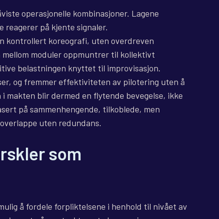
påviste operasjonelle kombinasjoner. Lagene
e reagerer på kjente signaler.
 kontrollert koreografi, uten overdreven
 mellom moduler oppmuntrer til kollektivt
ive belastningen knyttet til improvisasjon.
ser, og fremmer effektiviteten av pilotering uten å
 i makten blir dermed en flytende bevegelse, ikke
basert på sammenhengende, tilkoblede, men
å overlappe uten redundans.
erskler som
ulig å fordele forpliktelsene i henhold til nivået av