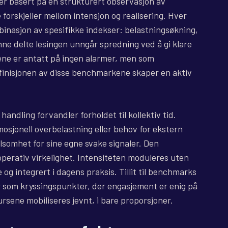
er basert på en strukturert observasjon av
forskjeller mellom intensjon og realisering. Hver
binasjon av spesifikke indekser: belastningsøkning,
enne delte lesingen unngår spredning ved å gi klare
ne er antatt på ingen alarmer, men som
Definisjonen av disse benchmarkene skaper en aktiv
handling forvandler forholdet til kollektiv tid.
emosjonell overbelastning eller behov for ekstern
ølsomhet for sine egne svake signaler. Den
operativ virkelighet. Intensiteten moduleres uten
e og integrert i dagens praksis. Tillit til benchmarks
 som kryssingspunkter, der engasjement er enig på
rsene mobiliseres jevnt, i bare proporsjoner.