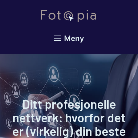
Hopp
til
innhold
Meny
Ditt profesjonelle
nettverk: hvorfor det
er (virkelig) din beste