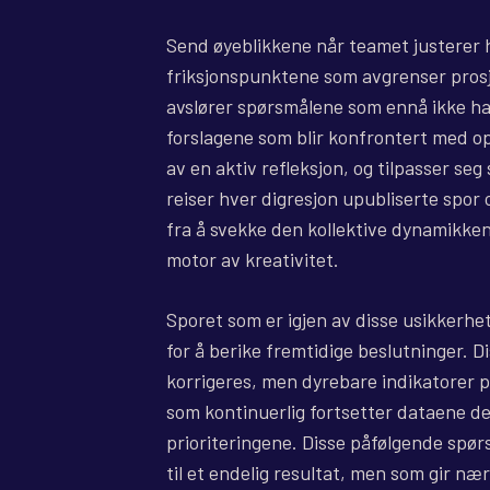
Send øyeblikkene når teamet justerer 
friksjonspunktene som avgrenser prosj
avslører spørsmålene som ennå ikke ha
forslagene som blir konfrontert med ope
av en aktiv refleksjon, og tilpasser seg
reiser hver digresjon upubliserte spor
fra å svekke den kollektive dynamikken,
motor av kreativitet.
Sporet som er igjen av disse usikkerh
for å berike fremtidige beslutninger. D
korrigeres, men dyrebare indikatorer på 
som kontinuerlig fortsetter dataene det
prioriteringene. Disse påfølgende spør
til et endelig resultat, men som gir næri