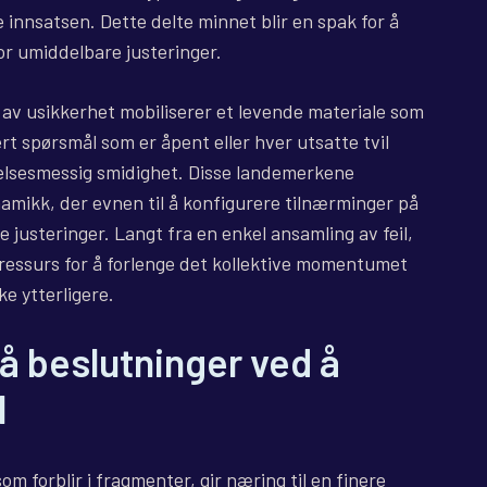
e innsatsen. Dette delte minnet blir en spak for å
nfor umiddelbare justeringer.
av usikkerhet mobiliserer et levende materiale som
 spørsmål som er åpent eller hver utsatte tvil
delsesmessig smidighet. Disse landemerkene
namikk, der evnen til å konfigurere tilnærminger på
re justeringer. Langt fra en enkel ansamling av feil,
n ressurs for å forlenge det kollektive momentumet
ke ytterligere.
på beslutninger ved å
l
m forblir i fragmenter, gir næring til en finere