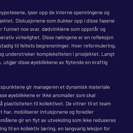
hypotesene, lyser opp de interne spenningene og
ektet. Diskusjonene som dukker opp i disse fasene
r funnet noe svar, dødvinklene som oppstår og
rativ virkelighet. Disse nølingene er en refleksjon
 stadig til feltets begrensninger. Hver reformulering,
 og understreker kompleksiteten i prosjektet. Langt
 utgjør disse øyeblikkene av flytende en kraftig
etspunktene gir manageren et dynamisk materiale
isse øyeblikkene er ikke anomalier som skal
plastisiteten til kollektivet. De vitner til et team
 har, mobiliserer intuisjonene og foredler
smålene gir en flyt av utveksling som ikke reduseres
ng til en kollektiv læring, en langvarig leksjon for