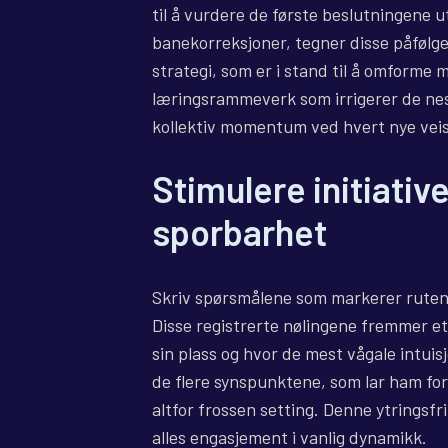
til å vurdere de første beslutningene u
banekorreksjoner, tegner disse påfølg
strategi, som er i stand til å omforme 
læringsrammeverk som irrigerer de nes
kollektiv momentum ved hvert nye veisk
Stimulere initiativ
sporbarhet
Skriv spørsmålene som markerer ruten f
Disse registrerte nølingene fremmer et
sin plass og hvor de mest vågale intui
de flere synspunktene, som lar ham forb
altfor frossen setting. Denne ytringsfr
alles engasjement i vanlig dynamikk.