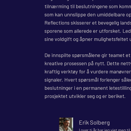
tilnærming til beslutningene som komme
som kan unnslippe den umiddelbare o
Reflections skisserer et bevegelig lan
sporene som allerede er utforsket. Led
sine voldgift og åpner mulighetsfeltet
De innspilte spørsmålene gir teamet et
kreative prosessen på nytt. Dette nettv
kraftig verktøy for å vurdere manøvrer
signaler. Hvert spørsmål forlenger sål
beslutninger i en permanent letestilling
prosjektet utvikler seg og er beriket.
Erik Solberg
I over ti år har jeg viet meg t