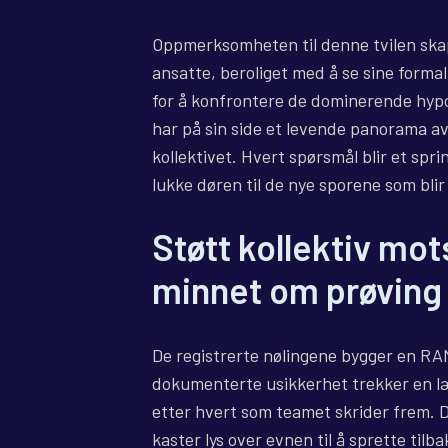
Oppmerksomheten til denne tvilen skap
ansatte, beroliget med å se sine formali
for å konfrontere de dominerende hypo
har på sin side et levende panorama av
kollektivet. Hvert spørsmål blir et spr
lukke døren til de nye sporene som blir
Støtt kollektiv mo
minnet om prøving 
De registrerte nølingene bygger en RAM
dokumenterte usikkerhet trekker en læri
etter hvert som teamet skrider frem. 
kaster lys over evnen til å sprette ti