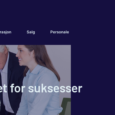
rasjon
Salg
Personale
et for suksesser