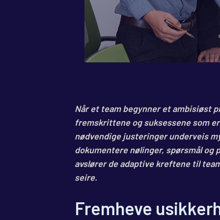
Når et team begynner et ambisiøst pros
fremskrittene og suksessene som er o
nødvendige justeringer underveis my
dokumentere nølinger, spørsmål og prø
avslører de adaptive kreftene til tea
seire.
Fremheve usikker