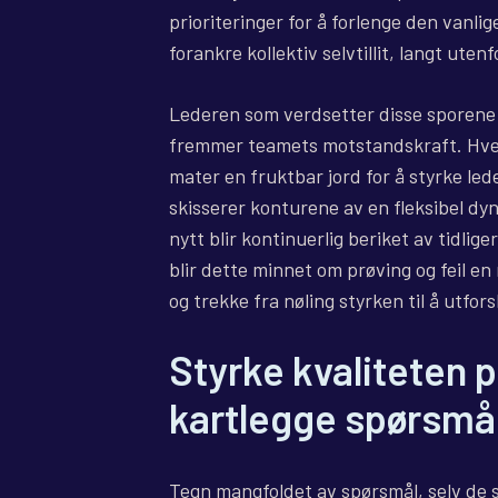
prioriteringer for å forlenge den vanlig
forankre kollektiv selvtillit, langt ute
Lederen som verdsetter disse sporene 
fremmer teamets motstandskraft. Hvert
mater en fruktbar jord for å styrke le
skisserer konturene av en fleksibel dy
nytt blir kontinuerlig beriket av tidlige
blir dette minnet om prøving og feil e
og trekke fra nøling styrken til å utfors
Styrke kvaliteten 
kartlegge spørsmå
Tegn mangfoldet av spørsmål, selv de so