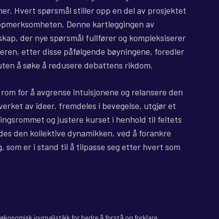
r. Hvert spørsmål stiller opp en del av prosjektet
ppmerksomheten. Denne kartleggingen av
dskap, der nye spørsmål fullfører og kompleksiserer
eren, etter disse påfølgende bøyningene, foredler
 uten å søke å redusere debattens rikdom.
 rom for å avgrense intuisjonene og relansere den
erket av ideer, fremdeles i bevegelse, utgjør et
ingsrommet og justere kurset i henhold til feltets
edes den kollektive dynamikken, ved å forankre
, som er i stand til å tilpasse seg etter hvert som
il økonomisk journalistikk for bedre å forstå og forklare