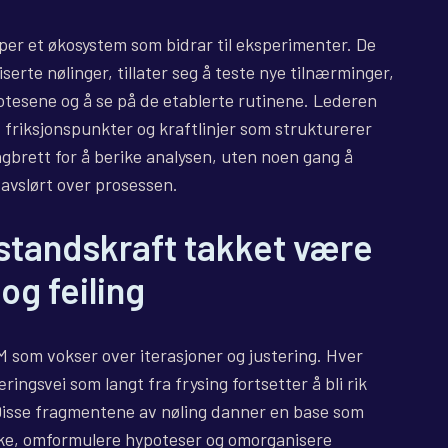
er et økosystem som bidrar til eksperimenter. De
serte nølinger, tillater seg å teste nye tilnærminger,
tesene og å se på de etablerte rutinene. Lederen
 friksjonspunkter og kraftlinjer som strukturerer
ingbrett for å berike analysen, uten noen gang å
 avslørt over prosessen.
tstandskraft takket være
og feiling
 som vokser over iterasjoner og justering. Hver
ngsvei som langt fra frysing fortsetter å bli rik
Disse fragmentene av nøling danner en base som
lbake, omformulere hypoteser og omorganisere