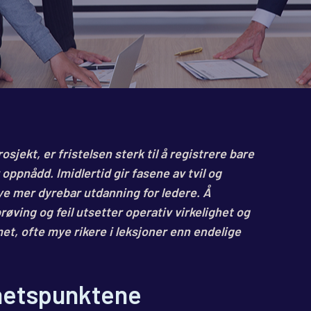
jekt, er fristelsen sterk til å registrere bare
ppnådd. Imidlertid gir fasene av tvil og
e mer dyrebar utdanning for ledere. Å
ving og feil utsetter operativ virkelighet og
met, ofte mye rikere i leksjoner enn endelige
hetspunktene