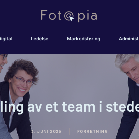
igital
Ledelse
Markedsføring
Administ
ng av et team i sted
3. JUNI 2025
FORRETNING