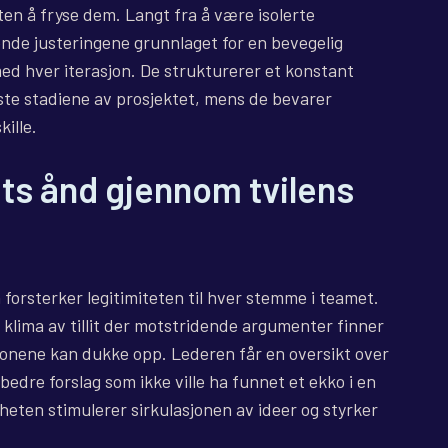
ten å fryse dem. Langt fra å være isolerte
ende justeringene grunnlaget for en bevegelig
med hver iterasjon. De strukturerer et konstant
te stadiene av prosjektet, mens de bevarer
ille.
ets ånd gjennom tvilens
orsterker legitimiteten til hver stemme i teamet.
 klima av tillit der motstridende argumenter finner
sjonene kan dukke opp. Lederen får en oversikt over
edre forslag som ikke ville ha funnet et ekko i en
iheten stimulerer sirkulasjonen av ideer og styrker