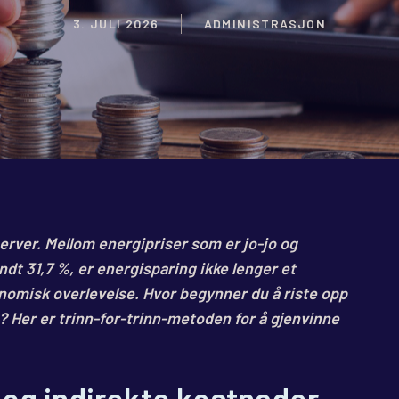
3. JULI 2026
ADMINISTRASJON
nerver. Mellom energipriser som er jo-jo og
dt 31,7 %, er energisparing ikke lenger et
onomisk overlevelse. Hvor begynner du å riste opp
 Her er trinn-for-trinn-metoden for å gjenvinne
e og indirekte kostnader