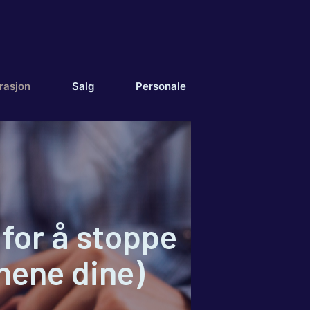
rasjon
Salg
Personale
for å stoppe
nene dine)