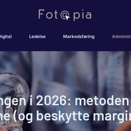
igital
Ledelse
Markedsføring
Administ
ngen i 2026: metoden 
e (og beskytte margi