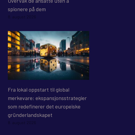
Overvåk de ansatte uten å
spionere på dem
8. august 2026
Fra lokal oppstart til global
merkevare: ekspansjonsstrategier
som redefinerer det europeiske
gründerlandskapet
8. august 2026