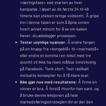
«læringsfase» ved starten av hver
kampanje. I løpet av de første 24 til 48
timene kan ytelsen svinge voldsomt. Å gripe
inn i denne fasen er som å åpne ovnen
hvert annet minutt for å se om kaken
hever: du ødelegger prosessen.
Tester usynlige nyanser:
Å endre fargen
på en knapp fra «kongeblå» til «marineblå»
eller endre et komma i en tekst med tre
avsnitt vil ikke ha noen målbar innvirkning
på Facebook. Tenk stort. Test radikalt
motsatte konsepter for å få klare svar.
Ikke gjør noe med resultatene:
Å finne en
vinner er bra. Å forstå
Hvorfor
han vant, og
å bruke denne leksjonen på hele
markedsføringsstrategien din er der den