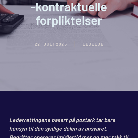
-kontraktuelle
forpliktelser
22. JULI 2025
LEDELSE
Lederrettingene basert på postark tar bare
hensyn til den synlige delen av ansvaret.
Bedrifter opererer imidlertid mer og mer takk til