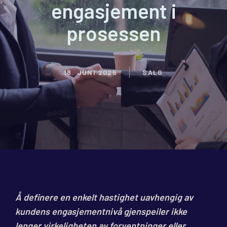
engasjement i
prosessen
18. JUNI 2025
SALG
Å definere en enkelt hastighet uavhengig av
kundens engasjementnivå gjenspeiler ikke
lenger virkeligheten av forventninger eller