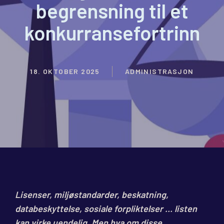
begrensning til et
konkurransefortrinn
18. OKTOBER 2025
ADMINISTRASJON
Lisenser, miljøstandarder, beskatning,
databeskyttelse, sosiale forpliktelser … listen
kan virke uendelig. Men hva om disse