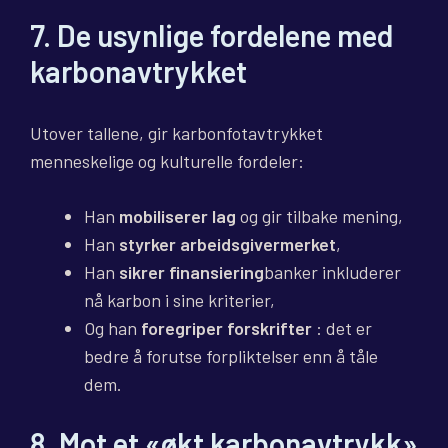
7. De usynlige fordelene med
karbonavtrykket
Utover tallene, gir karbonfotavtrykket
menneskelige og kulturelle fordeler:
Han
mobiliserer lag
og gir tilbake mening,
Han
styrker arbeidsgivermerket
,
Han
sikrer finansiering
banker inkluderer
nå karbon i sine kriterier,
Og han
foregriper forskrifter
: det er
bedre å forutse forpliktelser enn å tåle
dem.
8. Mot et «økt karbonavtrykk»