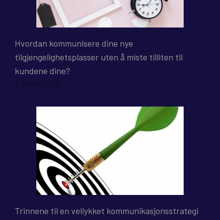
Hvordan kommunisere dine nye
tilgjengelighetsplasser uten å miste tilliten til
kundene dine?
5. august 2026
Trinnene til en vellykket kommunikasjonsstrategi