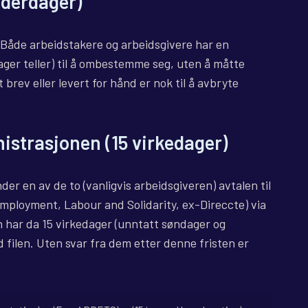
nderdager)
 Både arbeidstakere og arbeidsgivere har en
ager teller) til å ombestemme seg, uten å måtte
rev eller levert for hånd er nok til å avbryte
istrasjonen (15 virkedager)
der en av de to (vanligvis arbeidsgiveren) avtalen til
ployment, Labour and Solidarity, ex-Direccte) via
n har da 15 virkedager (unntatt søndager og
d filen. Uten svar fra dem etter denne fristen er