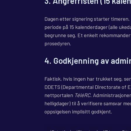
3. Angrefristen (15 kale
Dagen etter signering starter timeren.
periode på 15 kalenderdager (alle uked
begrunne seg. Et enkelt rekommandert b
prosedyren.
4. Godkjenning av admin
Faktisk, hvis ingen har trukket seg, sen
DDETS (Departmental Directorate of Em
nettportalen
TéléRC
. Administrasjone
helligdager) til å verifisere samsvar me
oppsigelsen implisitt godkjent.