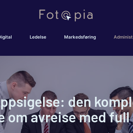
igital
Ledelse
Markedsføring
Administ
ppsigelse: den komple
e om avreise med full 