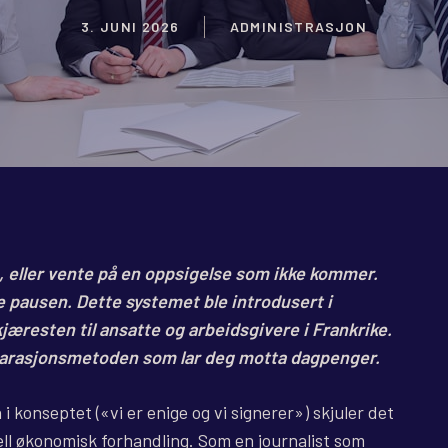
3. JUNI 2026
ADMINISTRASJON
en, eller vente på en oppsigelse som ikke kommer.
e pausen. Dette systemet ble introdusert i
kjæresten til ansatte og arbeidsgivere i Frankrike.
parasjonsmetoden som lar deg motta dagpenger.
 konseptet («vi er enige og vi signerer») skjuler det
eell økonomisk forhandling. Som en journalist som