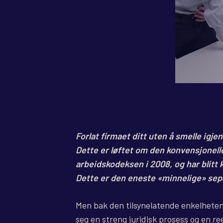
Forlat firmaet ditt uten å smelle igj
Dette er løftet om den konvensjonell
arbeidskodeksen i 2008, og har blitt 
Dette er den eneste «minnelige» se
Men bak den tilsynelatende enkelheten i
seg en streng juridisk prosess og en r