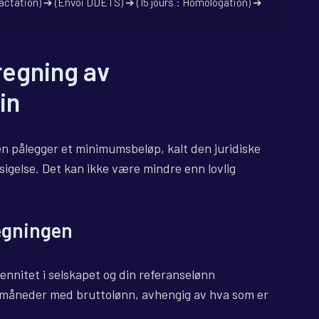
tractation) ➔ (Envoi DDETS) ➔ (15 jours : Homologation) ➔ 
regning av
in
ven pålegger et minimumsbeløp, kalt den juridiske
igelse. Det kan ikke være mindre enn lovlig
egningen
nnitet i selskapet og din referanselønn
12 måneder med bruttolønn, avhengig av hva som er