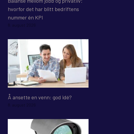
Balanse mellom jobb og privatliv:
hvorfor det har blitt bedriftens
nummer én KPI
8. august 2026
Å ansette en venn: god idé?
8. august 2026