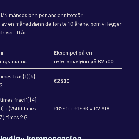
1/4 månedslønn per ansiennitetsår.
 av en månedslønn de første 10 årene, som vi legger
tover 10 år.
um
Eksempel på en
ningsmodus
referanselønn på €2500
imes frac{1}{4}
€2500
4$
times frac{1}{4}
0) + (2500 times
€6250 + €1666 =
€7 916
{3} times 2)$
lovlig» kompensasjon