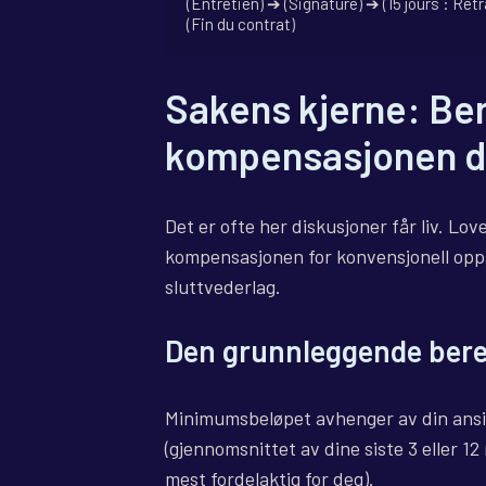
(Entretien) ➔ (Signature) ➔ (15 jours : Ré
Sakens kjerne: Be
kompensasjonen d
Det er ofte her diskusjoner får liv. Lo
kompensasjonen for konvensjonell opps
sluttvederlag.
Den grunnleggende ber
Minimumsbeløpet avhenger av din ansie
(gjennomsnittet av dine siste 3 eller 
mest fordelaktig for deg).