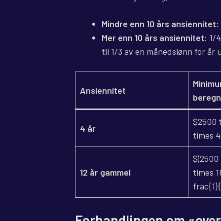
Mindre enn 10 års ansiennitet:
Mer enn 10 års ansiennitet:
1/4
til 1/3 av en månedslønn for år u
Minim
Ansiennitet
bereg
$2500 t
4 år
times 
$(2500 
12 år gammel
times 1
frac{1}
Forhandlingen om «over