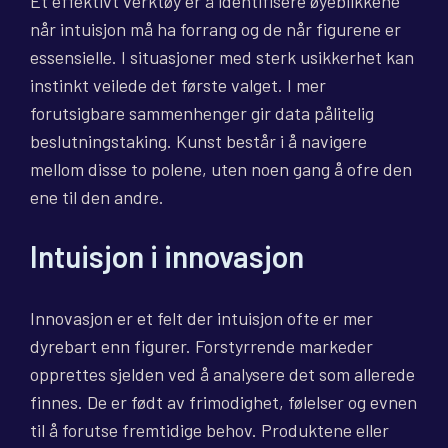
Et effektivt verktøy er å identifisere øyeblikkene
når intuisjon må ha forrang og de når figurene er
essensielle. I situasjoner med sterk usikkerhet kan
instinkt veilede det første valget. I mer
forutsigbare sammenhenger gir data pålitelig
beslutningstaking. Kunst består i å navigere
mellom disse to polene, uten noen gang å ofre den
ene til den andre.
Intuisjon i innovasjon
Innovasjon er et felt der intuisjon ofte er mer
dyrebart enn figurer. Forstyrrende markeder
opprettes sjelden ved å analysere det som allerede
finnes. De er født av frimodighet, følelser og evnen
til å forutse fremtidige behov. Produktene eller