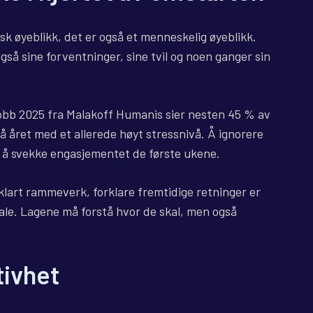
isk øyeblikk, det er også et menneskelig øyeblikk.
å sine forventninger, sine tvil og noen ganger sin
 jobb 2025 fra Malakoff Humanis sier nesten 45 % av
 året med et allerede høyt stressnivå. Å ignorere
or å svekke engasjementet de første ukene.
t klart rammeverk, forklare fremtidige retninger er
ale. Lagene må forstå hvor de skal, men også
tivhet