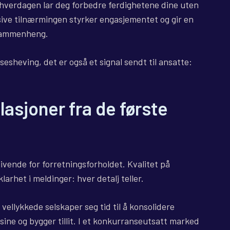
 hverdagen lar deg forbedre ferdighetene dine uten
sive tilnærmingen styrker engasjementet og gir en
r sammenheng.
sesheving, det er også et signal sendt til ansatte:
.
asjoner fra de første
vende for forretningsforholdet. Kvalitet på
klarhet i meldinger: hver detalj teller.
r vellykkede selskaper seg tid til å konsolidere
 sine og bygger tillit. I et konkurranseutsatt marked