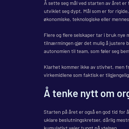
Å sette seg mål ved starten av året er 
utviklet seg dypt. Mål som er for rigide
økonomiske, teknologiske eller mennes
Flere og flere selskaper tar i bruk ny
tilnærmingen gjør det mulig å justere
autonomien til team, som føler seg bem
Klarhet kommer ikke av stivhet, men f
virkemidlene som faktisk er tilgjengelig
Å tenke nytt om or
Starten på året er også en god tid for 
uklare beslutningskretser, dårlig mes
kumulativt veier tungt på ytelsen.