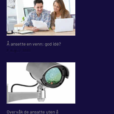
Å ansette en venn: god idé?
8. august 2026
Overvåk de ansatte uten å