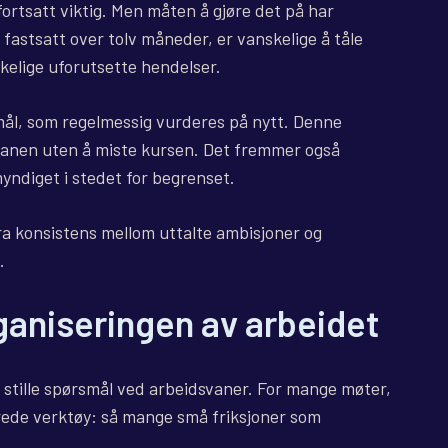
fortsatt viktig. Men måten å gjøre det på har
, fastsatt over tolv måneder, er vanskelige å tåle
kelige uforutsette hendelser.
e mål, som regelmessig vurderes på nytt. Denne
 banen uten å miste kursen. Det fremmer også
yndiget i stedet for begrenset.
ra konsistens mellom uttalte ambisjoner og
.
ganiseringen av arbeidet
å stille spørsmål ved arbeidsvaner. For mange møter,
trede verktøy: så mange små friksjoner som