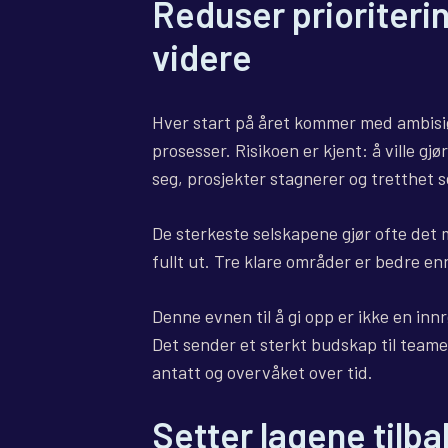
Reduser prioriteri
videre
Hver start på året kommer med ambisiø
prosesser. Risikoen er kjent: å ville g
seg, prosjekter stagnerer og tretthet s
De sterkeste selskapene gjør ofte det 
fullt ut. Tre klare områder er bedre enn
Denne evnen til å gi opp er ikke en i
Det sender et sterkt budskap til teamen
antatt og overvåket over tid.
Setter lagene tilba