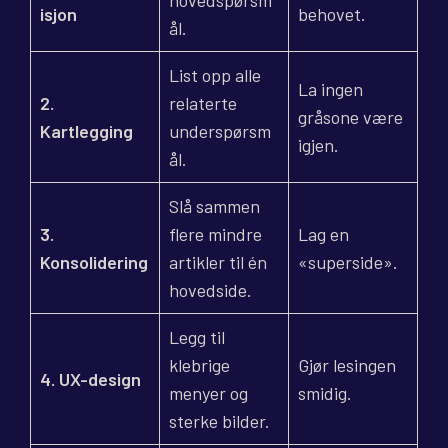
isjon
behovet.
ål.
List opp alle
La ingen
2.
relaterte
gråsone være
Kartlegging
underspørsm
igjen.
ål.
Slå sammen
3.
flere mindre
Lag en
Konsolidering
artikler til én
«superside».
hovedside.
Legg til
klebrige
Gjør lesingen
4. UX-design
menyer og
smidig.
sterke bilder.