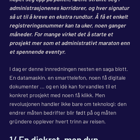
administrasjonenes korridorer, og hver signatur
så ut til å kreve en ekstra rundtur. Å få et enkelt
registreringsnummer kan ta uker, noen ganger
måneder. For mange virket det å starte et
prosjekt mer som et administrativt maraton enn
et spennende eventyr.
I dag er denne innredningen nesten en saga blott.
En datamaskin, en smarttelefon, noen få digitale
dokumenter … og en idé kan forvandles til et
konkret prosjekt med noen få klikk. Men
revolusjonen handler ikke bare om teknologi: den
endrer måten bedrifter blir født på og måten
gründere opplever hvert trinn av reisen.
1/ En diskret, men dyp