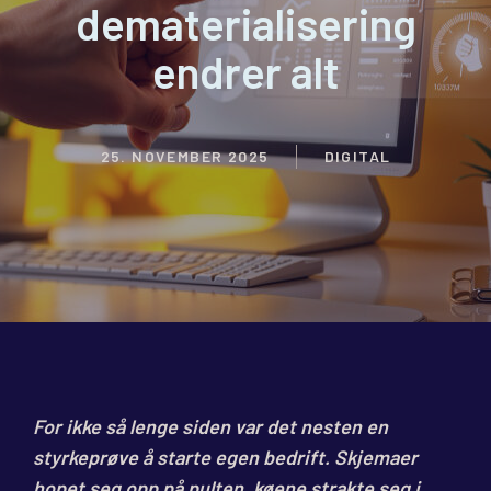
dematerialisering
endrer alt
25. NOVEMBER 2025
DIGITAL
For ikke så lenge siden var det nesten en
styrkeprøve å starte egen bedrift. Skjemaer
hopet seg opp på pulten, køene strakte seg i