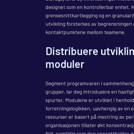
designet som en kontrollerbar enhet. 
grensesnittkartlegging og en granulari
utvikling forsterkes av begrensningen a
kontaktpunktene mellom teamene.
Distribuere utvikli
moduler
Segment programvaren i sammenhengende
grupper, lar deg introdusere en hastigh
spurter. Modulene er utviklet i henhold
forretningslogikken, uavhengig av en en
ressurser er basert på mestring av pe
organisasjonen tillater økt konsentras
felt, samtidig som den opprettholder