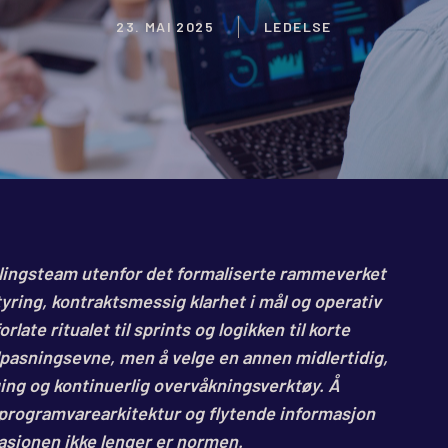
23. MAI 2025
LEDELSE
lingsteam utenfor det formaliserte rammeverket
yring, kontraktsmessig klarhet i mål og operativ
rlate ritualet til sprints og logikken til korte
tilpasningsevne, men å velge en annen midlertidig,
ing og kontinuerlig overvåkningsverktøy. Å
 programvarearkitektur og flytende informasjon
uasjonen ikke lenger er normen.