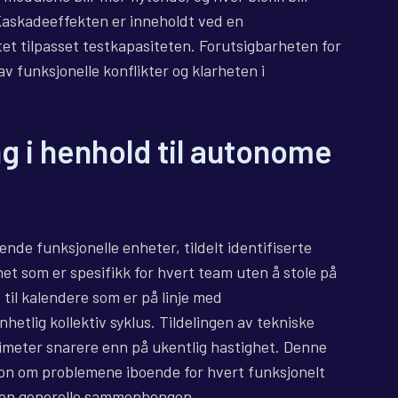
Kaskadeeffekten er inneholdt ved en
tet tilpasset testkapasiteten. Forutsigbarheten for
v funksjonelle konflikter og klarheten i
ng i henhold til autonome
 funksjonelle enheter, tildelt identifiserte
et som er spesifikk for hvert team uten å stole på
 til kalendere som er på linje med
hetlig kollektiv syklus. Tildelingen av tekniske
rimeter snarere enn på ukentlig hastighet. Denne
jon om problemene iboende for hvert funksjonelt
 den generelle sammenhengen.