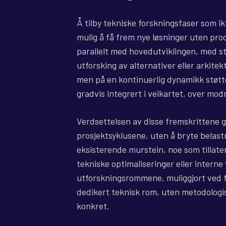
Å tilby tekniske forskningsfaser som ik
mulig å få frem nye løsninger uten pr
parallelt med hovedutviklingen, med s
utforsking av alternativer eller arkite
men på en kontinuerlig dynamikk støttet
gradvis integrert i veikartet, over mod
Verdsettelsen av disse fremskrittene g
prosjektsyklusene, uten å bryte belastn
eksisterende murstein, noe som tillate
tekniske optimaliseringer eller intern
utforskningsrommene, muliggjort ved f
dedikert teknisk rom, uten metodologis
konkret.