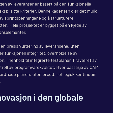
ngen av leveranser er basert på den funksjonelle
ksplisitte kriterier. Denne kadensen gjør det mulig
 av sprintspenningene og å strukturere
kten. Hele prosjektet er bygget på en kjede av
jonselementer.
l en presis vurdering av leveransene, uten
er funksjonell integritet, overholdelse av
n, i henhold til integrerte testplaner. Fraværet av
ontroll av programvarekvalitet. Hver passasje av CAP
rordnede planen, uten brudd, i et logisk kontinuum
.
novasjon i den globale