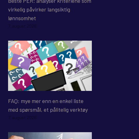
Beste PER: analyser kriteriene som
virkelig påvirker langsiktig
lønnsomhet
7. august 2026
FAQ: mye mer enn en enkel liste
med spørsmål, et pålitelig verktøy
7. august 2026