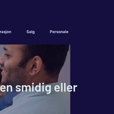
rasjon
Salg
Personale
en smidig eller