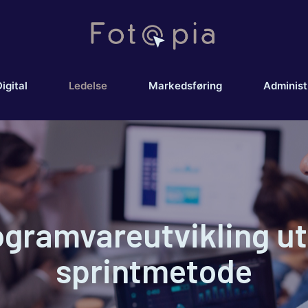
igital
Ledelse
Markedsføring
Administ
gramvareutvikling ut
sprintmetode