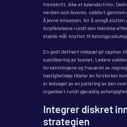
fremskritt, ikke et kalendertrinn. Deli
verdien som leveres, validert gjennom e
å jevne innsatsen, for å unngå slutten
forpliktelsene rundt den tekniske effe
stabile mål, knyttet til betongproduks
En godt definert milepæl gir opphav ti
susollisering av teamet. Ledere valider
forventningene og fraværet av regresjo
hastighetsløp tillater en forsterket k
er ledsaget av en justering av den ove
organisert rundt gjensidig avhengighet
Integrer diskret in
strategien