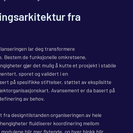
ingsarkitektur fra
 lanseringen lar deg transformere
e. Bestem de funksjonelle omkretsene,
gigheter gjør det mulig å kutte et prosjekt i stabile
entert, sporet og validert i en
rt på spesifikke stiftelser, støttet av eksplisitte
jektorganisasjonskart. Avansement er da basert på
mdefinering av behov.
 fra designtilstanden organiseringen av hele
hengigheter fluidiserer koordinering mellom
modulene blir mer flytende, og hver blokk blir