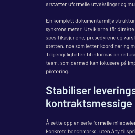
erstatter uformelle utvekslinger og mun
En komplett dokumentarmiljø struktur
synkrone møter. Utviklerne får direkte 
spesifikasjonene, prosedyrene og vars
støtten, noe som letter koordinering me
Tilgjengeligheten til informasjon redus
team, som dermed kan fokusere på imp
pilotering.
Stabiliser leverin
kontraktsmessige 
Å sette opp en serie formelle milepæler
konkrete benchmarks, uten å ty til spr