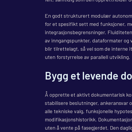
En godt strukturert modulær autonomi 
for et spesifikt sett med funksjoner, 
integrasjonsbegrensninger. Fluiditeten
av inngangspunkter, dataformater og v
blir tilrettelagt, så vel som de interne
uten forstyrrelse av parallell utvikling.
Bygg et levende d
Å opprette et aktivt dokumentarisk kor
stabilisere beslutninger, ankeransvar 
alle tekniske valg, funksjonelle hypote
modifikasjonshistorikk. Dokumentasjo
uten å vente på fasegjerdet. Den dagl