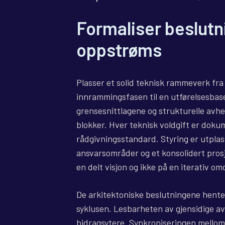
Formaliser beslutn
oppstrøms
Plasser et solid teknisk rammeverk fra
innrammingsfasen til en utførelsesbas
grensesnittlagene og strukturelle avhen
blokker. Hver teknisk voldgift er dokum
rådgivningsstandard. Styring er utplasse
ansvarsområder og et konsolidert pros
en delt visjon og ikke på en iterativ o
De arkitektoniske beslutningene hentet
syklusen. Lesbarheten av gjensidige av
bidragsytere. Synkroniseringen mellom 