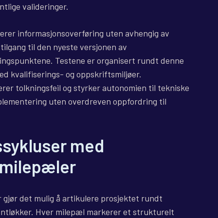
tlige valideringer.
erer informasjonsoverføring uten avhengig av
tilgang til den nyeste versjonen av
lingspunktene. Testene er organisert rundt denne
d kvalifiserings- og oppskriftsmiljøer.
erer tolkningsfeil og styrker autonomien til tekniske
lementering uten overdreven oppfordring til
gssykluser med
milepæler
 gjør det mulig å artikulere prosjektet rundt
intløkker. Hver milepæl markerer et strukturelt