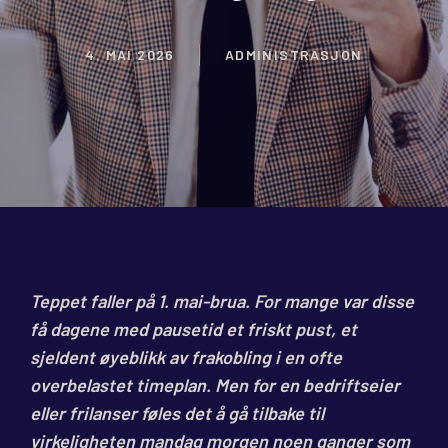
4. MAI 2026
ADMINISTRASJON
Teppet faller på 1. mai-brua. For mange var disse
få dagene med pausetid et friskt pust, et
sjeldent øyeblikk av frakobling i en ofte
overbelastet timeplan. Men for en bedriftseier
eller frilanser føles det å gå tilbake til
virkeligheten mandag morgen noen ganger som