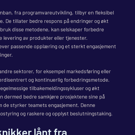
ban, fra programvareutvikling, tilbyr en fleksibel
se. De tillater bedre respons på endringer og økt
 i bruk disse metodene, kan selskaper forbedre
levering av produkter eller tjenester.
ever passende opplæring og et sterkt engasjement
inger.
andre sektorer, for eksempel markedsføring eller
rdisentrert og kontinuerlig forbedringsmetode.
regelmessige tilbakemeldingssykluser og økt
an dermed bedre samkjøre prosjektene sine på
m de styrker teamets engasjement. Denne
kostyring og raskere og opplyst beslutningstaking.
nikker lånt fra