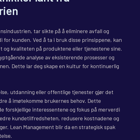
rien
industrien, tar sikte på å eliminere avfall og
i for kunden. Ved å ta i bruk disse prinsippene, kan
et og kvaliteten på produktene eller tjenestene sine.
yptgående analyse av eksisterende prosesser og
jonen. Dette lar deg skape en kultur for kontinuerlig
e, utdanning eller offentlige tjenester gjør det
bedre å imøtekomme brukernes behov. Dette
 forskjellige interessentene og fokus på merverdi
bedre kundetilfredsheten, redusere kostnadene og
ger. Lean Management blir da en strategisk spak
telse.