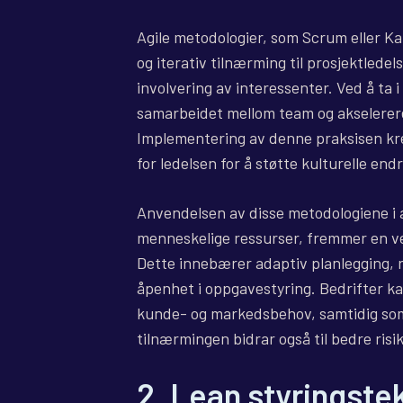
Agile metodologier, som Scrum eller Kan
og iterativ tilnærming til prosjektledel
involvering av interessenter. Ved å ta
samarbeidet mellom team og akselerere 
Implementering av denne praksisen kr
for ledelsen for å støtte kulturelle endr
Anvendelsen av disse metodologiene i 
menneskelige ressurser, fremmer en ve
Dette innebærer adaptiv planlegging, 
åpenhet i oppgavestyring. Bedrifter k
kunde- og markedsbehov, samtidig so
tilnærmingen bidrar også til bedre risi
2. Lean styringstek