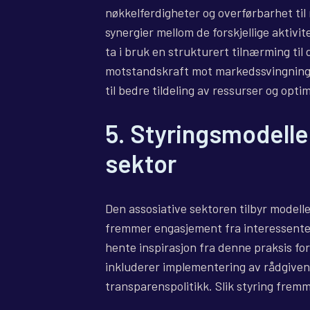
nøkkelferdigheter og overførbarhet til
synergier mellom de forskjellige aktivi
ta i bruk en strukturert tilnærming til 
motstandskraft mot markedssvingninger
til bedre tildeling av ressurser og opti
5. Styringsmodeller
sektor
Den assosiative sektoren tilbyr modell
fremmer engasjement fra interessenter
hente inspirasjon fra denne praksis fo
inkluderer implementering av rådgive
transparenspolitikk. Slik styring fremme