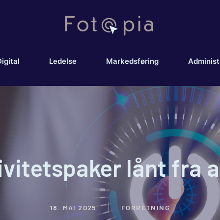
igital
Ledelse
Markedsføring
Administ
ivitetspaker lånt fra 
18. MAI 2025
FORRETNING