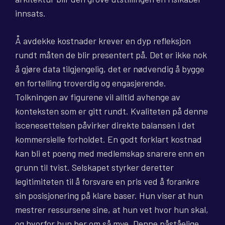
innsats.
Å avdekke kostnader krever en dyp refleksjon
rundt måten de blir presentert på. Det er ikke nok
å gjøre data tilgjengelig, det er nødvendig å bygge
en fortelling troverdig og engasjerende.
Tolkningen av figurene vil alltid avhenge av
konteksten som er gitt rundt. Kvaliteten på denne
iscenesettelsen påvirker direkte balansen i det
kommersielle forholdet. En godt forklart kostnad
kan bli et poeng med medlemskap snarere enn en
grunn til tvist. Selskapet styrker deretter
legitimiteten til å forsvare en pris ved å forankre
sin posisjonering på klare baser. Hun viser at hun
mestrer ressursene sine, at hun vet hvor hun skal,
og hvorfor hun ber om så mye. Denne påståelige