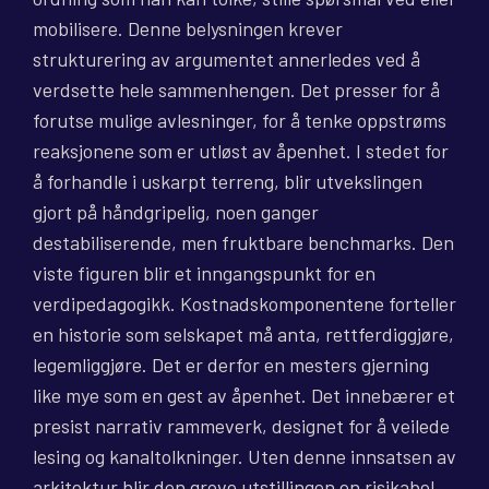
mobilisere. Denne belysningen krever
strukturering av argumentet annerledes ved å
verdsette hele sammenhengen. Det presser for å
forutse mulige avlesninger, for å tenke oppstrøms
reaksjonene som er utløst av åpenhet. I stedet for
å forhandle i uskarpt terreng, blir utvekslingen
gjort på håndgripelig, noen ganger
destabiliserende, men fruktbare benchmarks. Den
viste figuren blir et inngangspunkt for en
verdipedagogikk. Kostnadskomponentene forteller
en historie som selskapet må anta, rettferdiggjøre,
legemliggjøre. Det er derfor en mesters gjerning
like mye som en gest av åpenhet. Det innebærer et
presist narrativ rammeverk, designet for å veilede
lesing og kanaltolkninger. Uten denne innsatsen av
arkitektur blir den grove utstillingen en risikabel