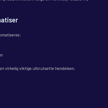
atiser
tomatiseres:
er
den virkelig viktige uforutsette hendelsen.