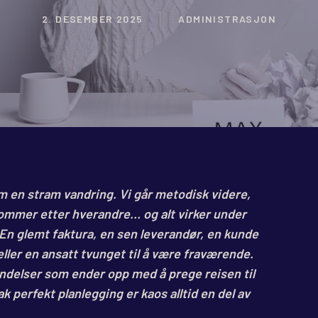
2. DESEMBER 2025
ADMINISTRASJON
om en stram vandring. Vi går metodisk videre,
kommer etter hverandre… og alt virker under
l. En glemt faktura, en sen leverandør, en kunde
ller en ansatt tvunget til å være fraværende.
ndelser som ender opp med å prege reisen til
k perfekt planlegging er kaos alltid en del av