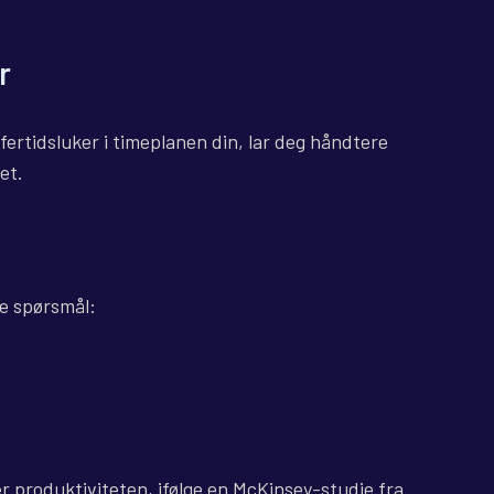
r
ffertidsluker i timeplanen din, lar deg håndtere
et.
re spørsmål:
er produktiviteten, ifølge en McKinsey-studie fra