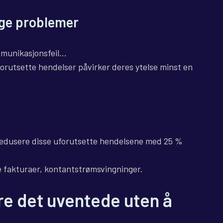
ige problemer
mmunikasjonsfeil…
orutsette hendelser påvirker deres ytelse minst en
n redusere disse uforutsette hendelsene med 25 %
e fakturaer, kontantstrømsvingninger.
re det uventede uten å