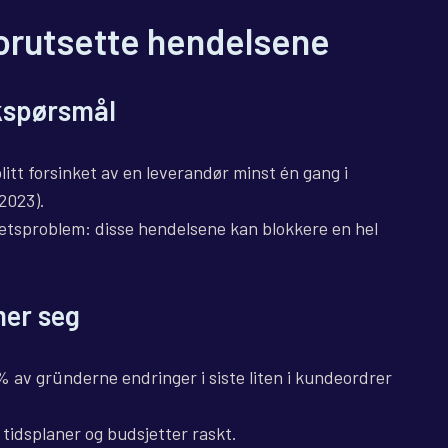
forutsette hendelsene
kkspørsmål
itt forsinket av en leverandør minst én gang i
2023).
itetsproblem: disse hendelsene kan blokkere en hel
er seg
 av gründerne endringer i siste liten i kundeordrer
tidsplaner og budsjetter raskt.