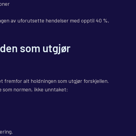
oner
gen av uforutsette hendelser med opptil 40 %,
nden som utgjør
 fremfor alt holdningen som utgjør forskjellen.
e som normen, ikke unntaket:
æring.