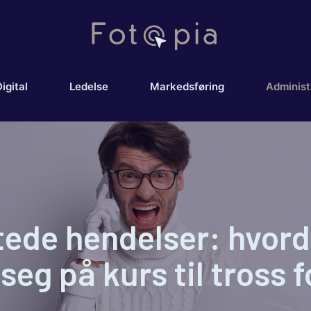
igital
Ledelse
Markedsføring
Administ
tede hendelser: hvor
seg på kurs til tross 