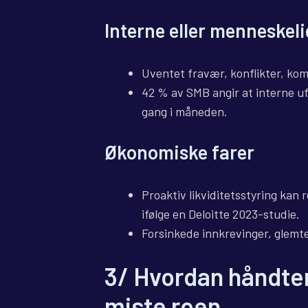
Interne eller menneskel
Uventet fravær, konflikter, ko
42 % av SMB angir at interne uf
gang i måneden.
Økonomiske farer
Proaktiv likviditetsstyring ka
ifølge en Deloitte 2023-studie.
Forsinkede innkrevinger, glemt
3/ Hvordan håndte
miste roen