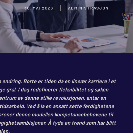
30. MAI 2026
ADMINISTRASJON
ndring. Borte er tiden da en lineær karriere i et
ge gral. I dag redefinerer fleksibilitet og søken
entrum av denne stille revolusjonen, antar en
idsarbeid. Ved å la en ansatt sette ferdighetene
r, forener denne modellen kompetansebehovene til
gighetsambisjoner. Å tyde en trend som har blitt
ien.