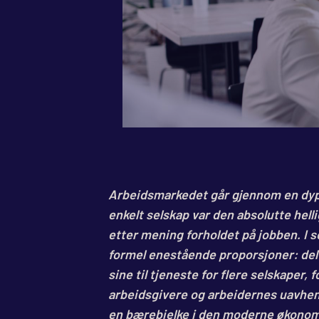
Arbeidsmarkedet går gjennom en dyp e
enkelt selskap var den absolutte helli
etter mening forholdet på jobben. I s
formel enestående proporsjoner: delt
sine til tjeneste for flere selskape
arbeidsgivere og arbeidernes uavhen
en bærebjelke i den moderne økonom