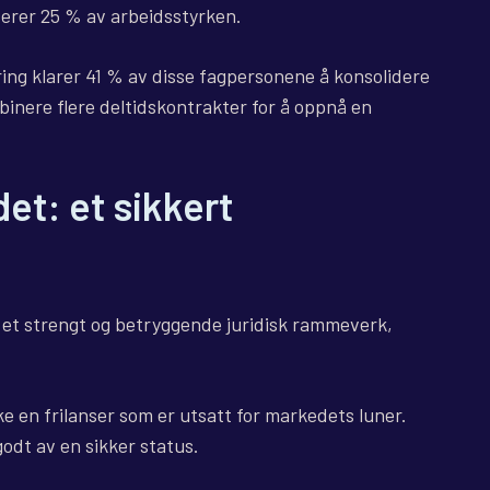
terer 25 % av arbeidsstyrken.
ng klarer 41 % av disse fagpersonene å konsolidere
mbinere flere deltidskontrakter for å oppnå en
det: et sikkert
 et strengt og betryggende juridisk rammeverk,
ke en frilanser som er utsatt for markedets luner.
odt av en sikker status.