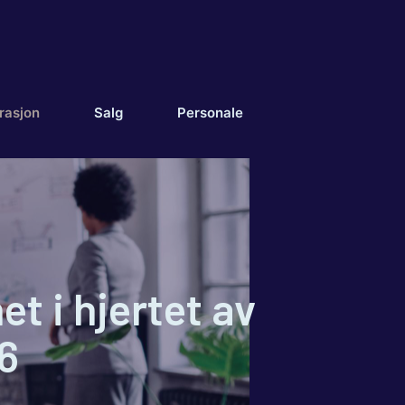
rasjon
Salg
Personale
t i hjertet av
6