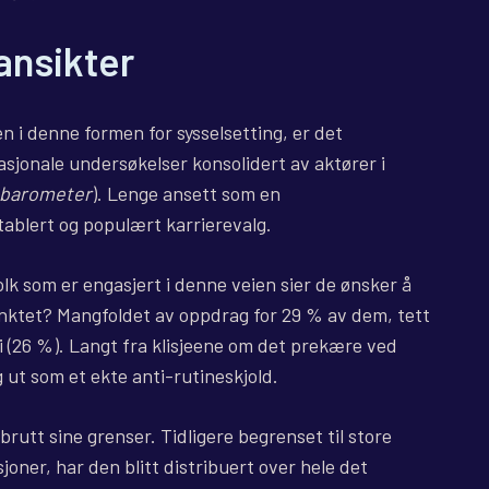
ansikter
 i denne formen for sysselsetting, er det
asjonale undersøkelser konsolidert av aktører i
-barometer
). Lenge ansett som en
tablert og populært karrierevalg.
olk som er engasjert i denne veien sier de ønsker å
unktet? Mangfoldet av oppdrag for 29 % av dem, tett
 (26 %). Langt fra klisjeene om det prekære ved
eg ut som et ekte anti-rutineskjold.
rutt sine grenser. Tidligere begrenset til store
joner, har den blitt distribuert over hele det