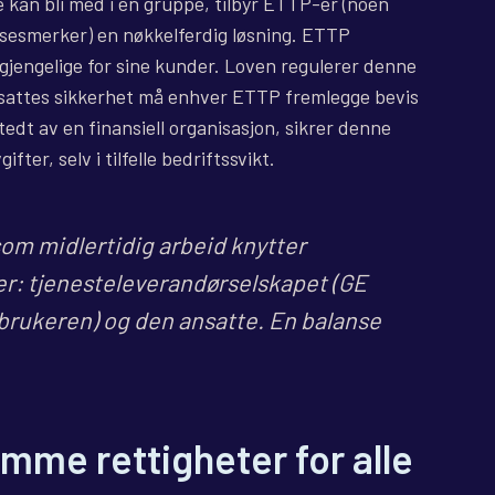
e kan bli med i en gruppe, tilbyr ETTP-er (noen
lsesmerker) en nøkkelferdig løsning. ETTP
lgjengelige for sine kunder. Loven regulerer denne
ansattes sikkerhet må enhver ETTP fremlegge bevis
tedt av en finansiell organisasjon, sikrer denne
fter, selv i tilfelle bedriftssvikt.
om midlertidig arbeid knytter
er: tjenesteleverandørselskapet (GE
(brukeren) og den ansatte. En balanse
mme rettigheter for alle