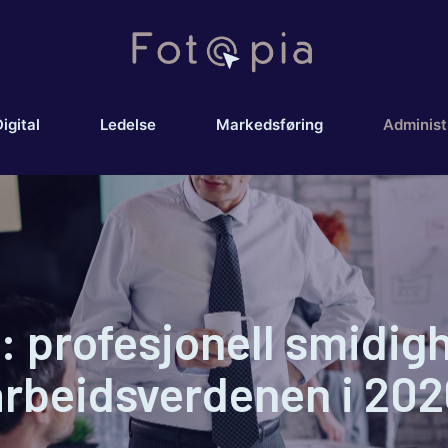
igital
Ledelse
Markedsføring
Administ
: profesjonell smidighe
arbeidsverdenen i 202