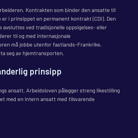
 arbeideren. Kontrakten som binder den ansatte til
e er i prinsippet en permanent kontrakt (CDI). Den
 avsluttes ved tradisjonelle oppsigelses- eller
erer til og med internasjonale
keren må jobbe utenfor fastlands-Frankrike,
å ta seg av hjemtransporten.
anderlig prinsipp
gs ansatt. Arbeidsloven pålegger streng likestilling
net med en intern ansatt med tilsvarende