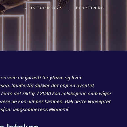
17. OKTOBER 2025
FORRETNING
ires som en garanti for ytelse og hvor
len. Imidlertid dukker det opp en uventet
leste det riktig. I 2030 kan selskapene som våger
 være de som vinner kampen. Bak dette konseptet
olusjon: langsomhetens økonomi.
e latskap