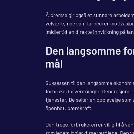
Å bremse gir også et sunnere arbeidsmi
velvære, noe som forbedrer motivasjon, 
imidlertid en direkte innvirkning på lan
Den langsomme for
mål
Suksessen til den langsomme økonomien
forbrukerforventninger. Generasjoner X,
tjenester. De søker en opplevelse som 
åpenhet, bærekraft.
Den trege forbrukeren er villig til å ve
som legemliggjør disse verdiene. Den 