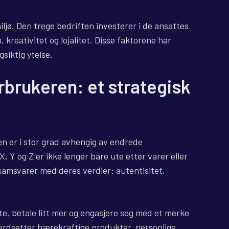
ljø. Den trege bedriften investerer i de ansattes
kreativitet og lojalitet. Disse faktorene har
gsiktig ytelse.
brukeren: et strategisk
 er i stor grad avhengig av endrede
 Y og Z er ikke lenger bare ute etter varer eller
samsvarer med deres verdier: autentisitet,
nte, betale litt mer og engasjere seg med et merke
verdsetter bærekraftige produkter, personlige