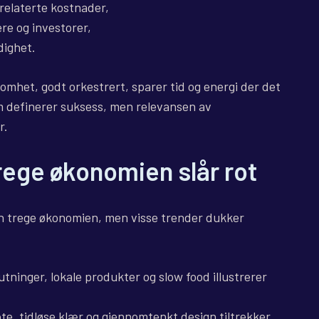
relaterte kostnader,
e og investorer,
dighet.
omhet, godt orkestrert, sparer tid og energi der det
som definerer suksess, men relevansen av
r.
rege økonomien slår rot
den trege økonomien, men visse trender dukker
tninger, lokale produkter og slow food illustrerer
e, tidløse klær og gjennomtenkt design tiltrekker