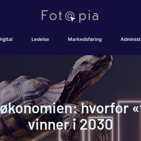
igital
Ledelse
Markedsføring
Administ
konomien: hvorfor «
vinner i 2030