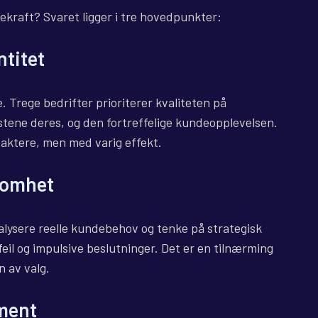
ekraft? Svaret ligger i tre hovedpunkter:
ntitet
. Trege bedrifter prioriterer kvaliteten på
stene deres, og den fortreffelige kundeopplevelsen.
saktere, men med varig effekt.
somhet
nalysere reelle kundebehov og tenke på strategisk
feil og impulsive beslutninger. Det er en tilnærming
n av valg.
ment