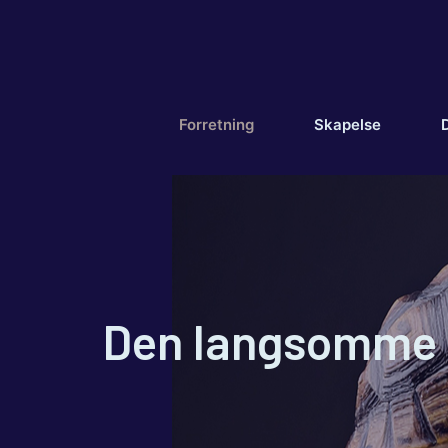
Hopp
til
innhold
Forretning
Skapelse
D
Den langsomme ø