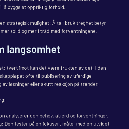
il å bygge et oppriktig forhold.
en strategisk mulighet: Å ta i bruk treghet betyr
n mer solid og mer i tråd med forventningene.
om langsomhet
et; tvert imot kan det være frukten av det. I den
skappløpet ofte til publisering av uferdige
g av løsninger eller akutt reaksjon på trender.
ng:
on analyserer den behov, atferd og forventninger.
: Den tester på en fokusert måte, med en utvidet