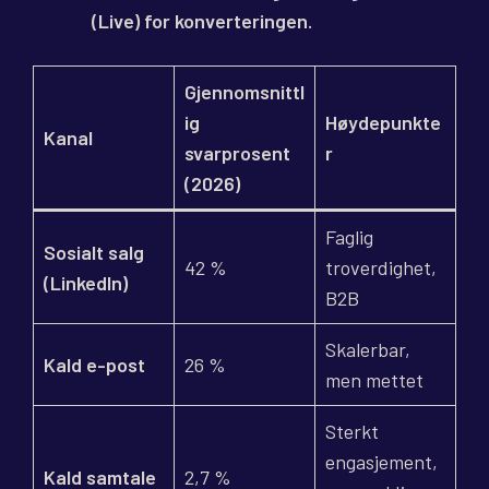
(Live) for konverteringen.
Gjennomsnittl
ig
Høydepunkte
Kanal
svarprosent
r
(2026)
Faglig
Sosialt salg
42 %
troverdighet,
(LinkedIn)
B2B
Skalerbar,
Kald e-post
26 %
men mettet
Sterkt
engasjement,
Kald samtale
2,7 %