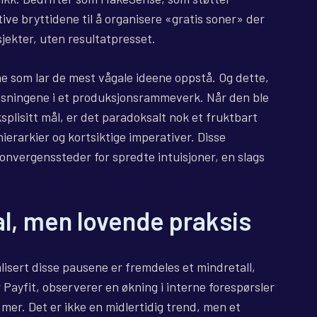
ive bryttidene til å organisere «gratis soner» der
jekter, uten resultatpresset.
ne som lar de mest vågale ideene oppstå. Og dette,
ensningene i et produksjonsrammeverk. Når den ble
plisitt mål, er det paradoksalt nok et fruktbart
a hierarkier og kortsiktige imperativer. Disse
onvergenssteder for spredte intuisjoner, en slags
al, men lovende praksis
lisert disse pausene er fremdeles et mindretall,
 Payfit, observerer en økning i interne forespørsler
er. Det er ikke en midlertidig trend, men et