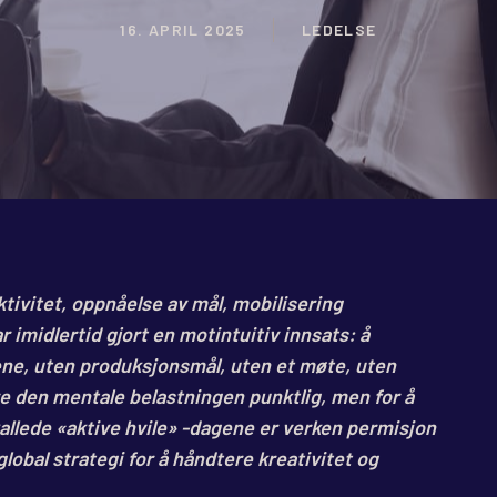
16. APRIL 2025
LEDELSE
ktivitet, oppnåelse av mål, mobilisering
 imidlertid gjort en motintuitiv innsats: å
ene, uten produksjonsmål, uten et møte, uten
re den mentale belastningen punktlig, men for å
kallede «aktive hvile» -dagene er verken permisjon
global strategi for å håndtere kreativitet og