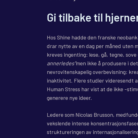
Gi tilbake til hjerne
Hos Shine hadde den franske neobank 
drar nytte av en dag per måned uten møt
kreves ingenting: lese, gå, tegne, sove 
annerledes”
men ikke å produsere i det
nevrovitenskapelig overbevisning: kreat
inaktivitet. Flere studier videresendt 
Human Stress har vist at de ikke -stimu
generere nye ideer.
Ledere som Nicolas Brusson, medfunder
vekslende intense konsentrasjonsfaser
struktureringen av internasjonaliserin