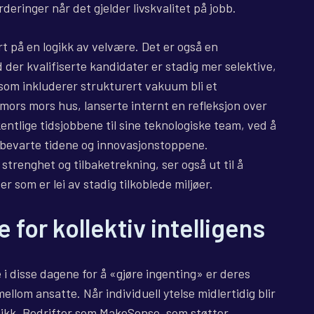
deringer når det gjelder livskvalitet på jobb.
rt på en logikk av velvære. Det er også en
 der kvalifiserte kandidater er stadig mer selektive,
 som inkluderer strukturert vakuum bli et
mors mors hus, lanserte internt en refleksjon over
entlige tidsjobbene til sine teknologiske team, ved å
 bevarte tidene og innovasjonstoppene.
trenghet og tilbaketrekning, ser også ut til å
r som er lei av stadig tilkoblede miljøer.
for kollektiv intelligens
 disse dagene for å «gjøre ingenting» er deres
ellom ansatte. Når individuell ytelse midlertidig blir
mikk. Bedrifter som MakeSense, som støtter