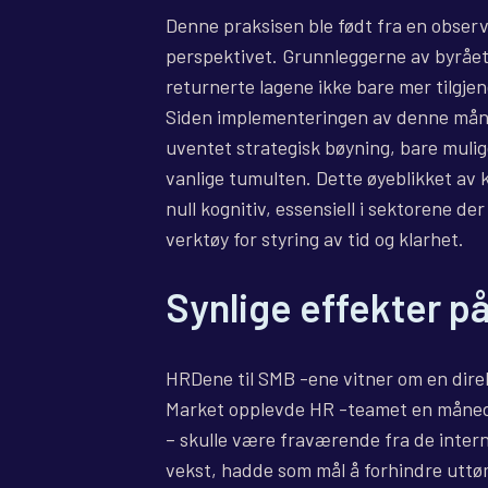
Denne praksisen ble født fra en obser
perspektivet. Grunnleggerne av byrået 
returnerte lagene ikke bare mer tilgjen
Siden implementeringen av denne måne
uventet strategisk bøyning, bare muligg
vanlige tumulten. Dette øyeblikket av ko
null kognitiv, essensiell i sektorene de
verktøy for styring av tid og klarhet.
Synlige effekter 
HRDene til SMB -ene vitner om en dire
Market opplevde HR -teamet en månedlig
– skulle være fraværende fra de intern
vekst, hadde som mål å forhindre uttøm