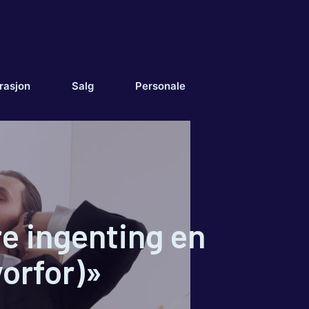
rasjon
Salg
Personale
re ingenting en
orfor)»