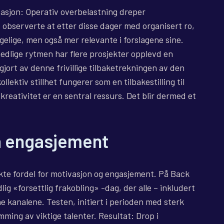
vasjon: Operativ overbelastning dreper
observerte at etter disse dager med organisert ro,
gelige, men også mer relevante i forslagene sine.
dlige rytmen har flere prosjekter opplevd en
jort av denne frivillige tilbaketrekningen av den
llektiv stillhet fungerer som en tilbakestilling til
r kreativitet er en sentral ressurs. Det blir dermed et
på engasjement
kte fordel for motivasjon og engasjement. På Back
 «forsettlig frakobling» -dag, der alle – inkludert
e kanalene. Testen, initiert i perioden med sterk
ming av viktige talenter. Resultat: Drop i