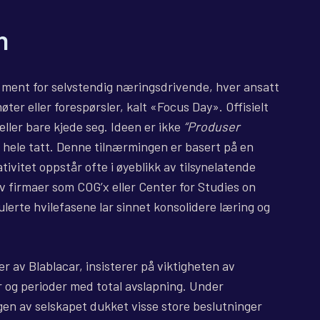
n
ment for selvstendig næringsdrivende, hver ansatt
er eller forespørsler, kalt «Focus Day». Offisielt
eller bare kjede seg. Ideen er ikke
“Produser
 hele tatt. Denne tilnærmingen er basert på en
ivitet oppstår ofte i øyeblikk av tilsynelatende
av firmaer som COG’x eller Center for Studies on
lerte hvilefasene lar sinnet konsolidere læring og
 av Blablacar, insisterer på viktigheten av
 og perioder med total avslapning. Under
gen av selskapet dukket visse store beslutninger