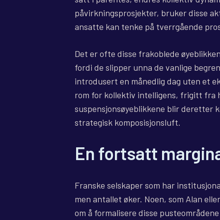
påvirkningsprosjekter, bruker disse akt
ansatte kan tenke på tverrgående pros
Det er ofte disse frakoblede øyeblikke
fordi de slipper unna de vanlige begr
introdusert en månedlig dag uten et eks
rom for kollektiv intelligens, frigitt fr
suspensjonsøyeblikkene blir deretter k
strategisk komposisjonsluft.
En fortsatt margin
Franske selskaper som har institusjona
men antallet øker. Noen, som Alan eller
om å formalisere disse pusteområdene m