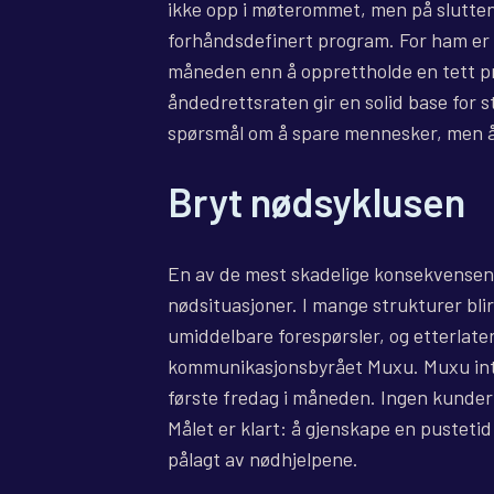
ikke opp i møterommet, men på slutte
forhåndsdefinert program. For ham er d
måneden enn å opprettholde en tett p
åndedrettsraten gir en solid base for s
spørsmål om å spare mennesker, men å 
Bryt nødsyklusen
En av de mest skadelige konsekvensene 
nødsituasjoner. I mange strukturer bli
umiddelbare forespørsler, og etterlater 
kommunikasjonsbyrået Muxu. Muxu int
første fredag ​​i måneden. Ingen kunder
Målet er klart: å gjenskape en pustetid
pålagt av nødhjelpene.