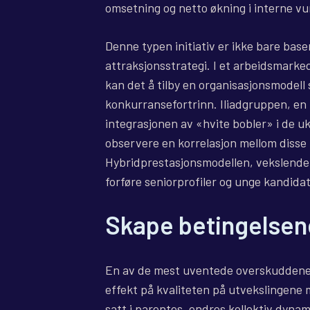
omsetning og netto økning i interne vur
Denne typen initiativ er ikke bare base
attraksjonsstrategi. I et arbeidsmarked
kan det å tilby en organisasjonsmodell
konkurransefortrinn. Iliadgruppen, en 
integrasjonen av «hvite bobler» i de uk
observere en korrelasjon mellom disse
Hybridprestasjonsmodellen, vekslende s
forføre seniorprofiler og unge kandidate
Skape betingelsene 
En av de mest uventede overskuddene i
effekt på kvaliteten på utvekslingene m
satt i parentes, endres kollektiv dyna