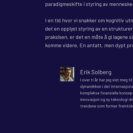
paradigmeskifte i styring av mennesker 
I en tid hvor vi snakker om kognitiv ut
det en opplyst styring av en strukture
praksisen, er det en måte å gi lagene s
komme videre. En antatt, men dypt pro
Erik Solberg
I over ti år har jeg viet meg t
dynamikken i det internasjona
komplekse finansielle konsepte
innovasjon og ny teknologi dr
trendene som former fremtide