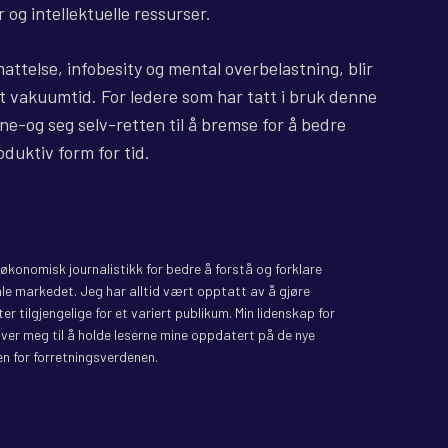
og intellektuelle ressurser.
mattelse, infobesity og mental overbelastning, blir
rt vakuumtid. For ledere som har tatt i bruk denne
ine-og seg selv-retten til å bremse for å bedre
duktiv form for tid.
il økonomisk journalistikk for bedre å forstå og forklare
le markedet. Jeg har alltid vært opptatt av å gjøre
r tilgjengelige for et variert publikum. Min lidenskap for
iver meg til å holde leserne mine oppdatert på de nye
n for forretningsverdenen.