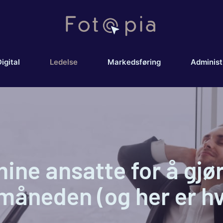
igital
Ledelse
Markedsføring
Administ
ine ansatte for å gjø
 måneden (og her er hv