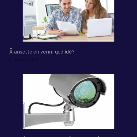
Å ansette en venn: god idé?
8. august 2026