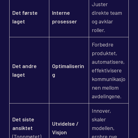
Juster
Det første
Interne
direkte team
laget
prosesser
og avklar
roller.
Forbedre
produktet,
automatisere,
Det andre
Optimaliserin
effektivisere
laget
g
kommunikasjo
nen mellom
avdelingene.
Innover,
Det siste
skaler
Utvidelse /
ansiktet
modellen,
Visjon
(Toppmøtet)
erobre nye