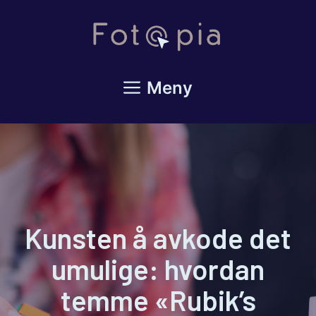
Hopp
til
innhold
Meny
Kunsten å avkode det
umulige: hvordan
temme «Rubik’s