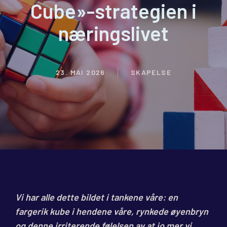
Cube»-strategien i
næringslivet
23. MAI 2026
SKAPELSE
Vi har alle dette bildet i tankene våre: en
fargerik kube i hendene våre, rynkede øyenbryn
og denne irriterende følelsen av at jo mer vi