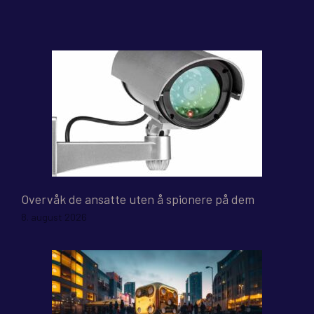
Overvåk de ansatte uten å spionere på dem
8. august 2026