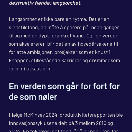
destruktiv fiende: langsomhet.
Langsomhet er ikke bare en rytme. Det er en
sinnstilstand, en måte å operere på, noen ganger
til og med en dypt forankret vane. Og i en verden
som akselererer, blir det en av hovedårsakene til
forlatte ambisjoner, prosjekter som er knust i
knoppen, stillestående karrierer og drømmer som
forblir i utkastform.
En verden som går for fort for
de som nøler
I følge McKinsey 2024-produktivitetsrapporten ble
innovasjonssyklusene delt på 3 mellom 2010 og
2024. En teknologi det tok ti år å bli populær, tar