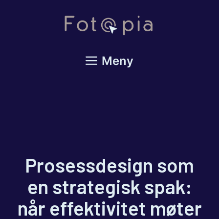
Hopp
til
innhold
Meny
Prosessdesign som
en strategisk spak:
når effektivitet møter