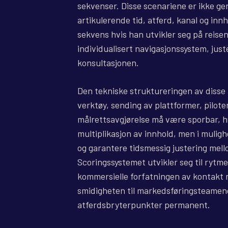
sekvenser. Disse scenariene er ikke gen
artikulerende tid, atferd, kanal og inn
sekvens hvis han utvikler seg på reise
individualisert navigasjonssystem, just
konsultasjonen.
Den tekniske struktureringen av disse
verktøy, sending av plattformer, pilot
målrettsavgjørelse må være sporbar, hv
multiplikasjon av innhold, men i muligh
og garantere tidsmessig justering mello
Scoringssystemet utvikler seg til rytme
kommersielle forfatningen av kontakt n
smidigheten til markedsføringsteamene
atferdsbryterpunkter permanent.