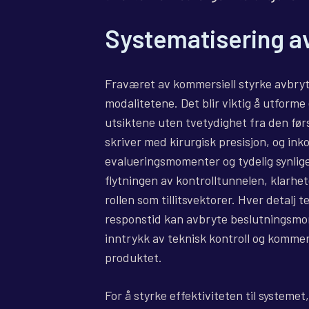
Systematisering a
Fraværet av kommersiell styrke avbryte
modalitetene. Det blir viktig å utform
utsiktene uten tvetydighet fra den fø
skriver med kirurgisk presisjon, og ink
evalueringsmomenter og tydelig synlig
flytningen av kontrolltunnelen, klarhe
rollen som tillitsvektorer. Hver detalj 
responstid kan avbryte beslutningsmom
inntrykk av teknisk kontroll og kommers
produktet.
For å styrke effektiviteten til systeme