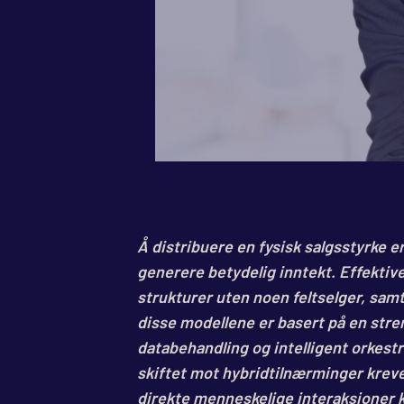
Å distribuere en fysisk salgsstyrke er
generere betydelig inntekt. Effektiv
strukturer uten noen feltselger, sam
disse modellene er basert på en stre
databehandling og intelligent orkest
skiftet mot hybridtilnærminger kreve
direkte menneskelige interaksjoner k