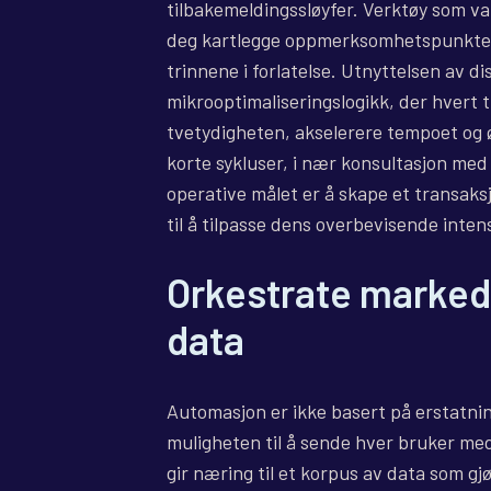
tilbakemeldingssløyfer. Verktøy som va
deg kartlegge oppmerksomhetspunkter, 
trinnene i forlatelse. Utnyttelsen av 
mikrooptimaliseringslogikk, der hvert t
tvetydigheten, akselerere tempoet og ø
korte sykluser, i nær konsultasjon med
operative målet er å skape et transaksj
til å tilpasse dens overbevisende intens
Orkestrate markeds
data
Automasjon er ikke basert på erstatn
muligheten til å sende hver bruker med
gir næring til et korpus av data som g