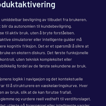
roduktaktivering
n umiddelbar bevilgning av tilbudet fra brukeren,
t blir da autonomien til kundebevilgning.
til aktiv bruk, uten å bryte forståelsen.
ktive simulatorer eller intelligente guider må
e kognitiv friksjon. Det er et spørsmål å sikre at
bruke en ekstern diskurs. Det første funksjonelle
kontroll, uten teknisk kompleksitet eller
likkelig fordel av de første sekundene av bruk.
onens logikk i navigasjon og det kontekstuelle
drar til å strukturere en væskelæringskurve. Hver
en av bruk, slik at de kan forutse frafall,
glemme og vurdere reell vedheft til verdiforslaget.
t utløste på forespørsel eller intelligente varsler