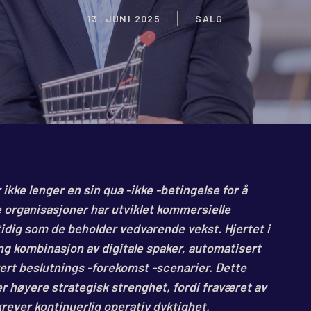
13. JUNI 2025
SALG
 ikke lenger en sin qua -ikke -betingelse for å
e organisasjoner har utviklet kommersielle
tidig som de beholder vedvarende vekst. Hjertet i
ng kombinasjon av digitale spaker, automatisert
rert beslutnings -forekomst -scenarier. Dette
r høyere strategisk strenghet, fordi fraværet av
rever kontinuerlig operativ dyktighet.