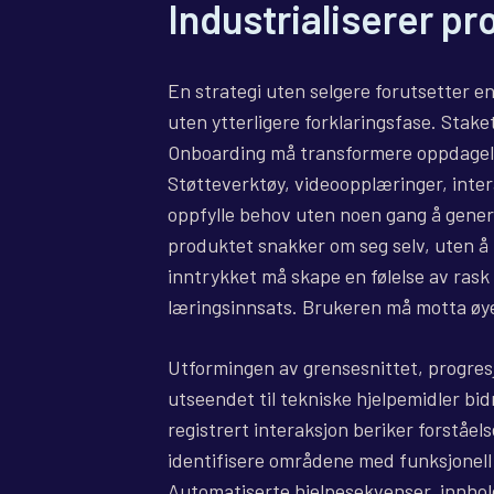
Industrialiserer p
En strategi uten selgere forutsetter e
uten ytterligere forklaringsfase. Stake
Onboarding må transformere oppdagelse 
Støtteverktøy, videoopplæringer, intera
oppfylle behov uten noen gang å generer
produktet snakker om seg selv, uten å 
inntrykket må skape en følelse av rask 
læringsinnsats. Brukeren må motta øyeb
Utformingen av grensesnittet, progresj
utseendet til tekniske hjelpemidler bi
registrert interaksjon beriker forståels
identifisere områdene med funksjonell 
Automatiserte hjelpesekvenser, innholde