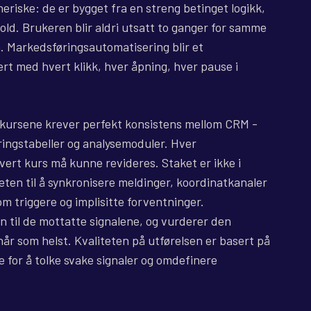
eriske: de er bygget fra en streng betinget logikk,
hold. Brukeren blir aldri utsatt to ganger for samme
n. Markedsføringsautomatisering blir et
ert med hvert klikk, hver åpning, hver pause i
 kursene krever perfekt konsistens mellom CRM -
eringstabeller og analysemoduler. Hver
ert kurs må kunne revideres. Staket er ikke i
eten til å synkronisere meldinger, koordinatkanaler
m triggere og implisitte forventninger.
n til de mottatte signalene, og vurderer den
år som helst. Kvaliteten på utførelsen er basert på
 for å tolke svake signaler og omdefinere