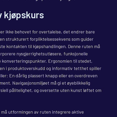
v kjøpskurs
r ikke behovet for overtalelse, det endrer bare
e en strukturert forpliktelsessekvens som guider
rste kontakten til kjøpshandlingen. Denne ruten må
orporere nysgjerrighetsutløsere, funksjonelle
e konverteringspunkter. Ergonomien til stedet,
ten i produktoverskudd og informativ tetthet spiller
teller: En dårlig plassert knapp eller en overdreven
ent. Navigasjonsmiljøet må gi et øyeblikkelig
iell pålitelighet, og oversette uten kunst løftet om
t, må utformingen av ruten integrere aktive