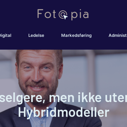
igital
Ledelse
Markedsføring
Administ
selgere, men ikke ute
Hybridmodeller