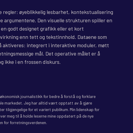
 regler: øyeblikkelig lesbarhet, kontekstualisering
e argumentene. Den visuelle strukturen spiller en
n godt designet grafikk eller et kort
nvirkning enn tett og tekstinnhold. Dataene som
å aktiveres: integrert i interaktive moduler, møtt
etningsmessige mål. Det operative målet er å
g ikke i en frossen diskurs.
il økonomisk journalistikk for bedre å forstå og forklare
le markedet. Jeg har alltid vært opptatt av å gjøre
r tilgjengelige for et variert publikum. Min lidenskap for
iver meg til å holde leserne mine oppdatert på de nye
n for forretningsverdenen.