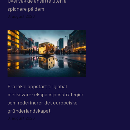
Overvåk de ansatte uten å
spionere på dem
8. august 2026
Fra lokal oppstart til global
merkevare: ekspansjonsstrategier
som redefinerer det europeiske
gründerlandskapet
8. august 2026