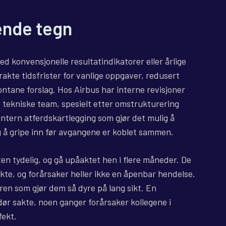
ende tegn
ed konvensjonelle resultatindikatorer eller årlige
trakte tidsfrister for vanlige oppgaver, redusert
pontane forslag. Hos Airbus har interne revisjoner
e tekniske team, spesielt etter omstrukturering
intern atferdskartlegging som gjør det mulig å
g å gripe inn før avgangene er koblet sammen.
en tydelig, og gå upåaktet hen i flere måneder. De
rekte, og forårsaker heller ikke en åpenbar hendelse.
en som gjør dem så dyre på lang sikt. En
dør sakte, noen ganger forårsaker kollegene i
fekt.