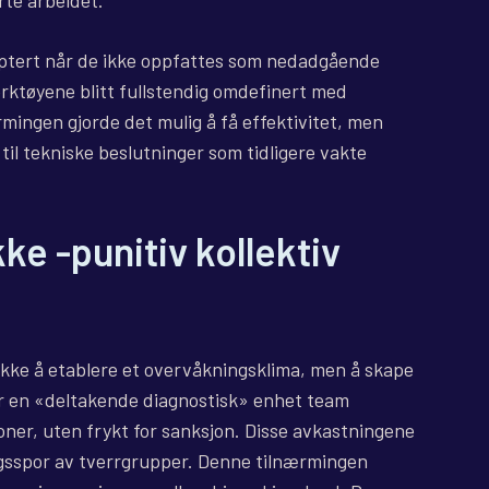
rte arbeidet.
septert når de ikke oppfattes som nedadgående
ktøyene blitt fullstendig omdefinert med
rmingen gjorde det mulig å få effektivitet, men
til tekniske beslutninger som tidligere vakte
kke -punitiv kollektiv
 ikke å etablere et overvåkningsklima, men å skape
lar en «deltakende diagnostisk» enhet team
ner, uten frykt for sanksjon. Disse avkastningene
lingsspor av tverrgrupper. Denne tilnærmingen