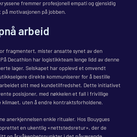
se kryssene fremmer profesjonell empati og gjensidig
t på motivasjonen på jobben.
ppnå arbeid
 for fragmentert, mister ansatte synet av den
. På Decathlon har logistikkteam lenge lidd av denne
iserte lager. Selskapet har opplevd et omvendt
tikkselgere direkte kommuniserer for å bestille
rbeidet sitt med kundetilfredshet. Dette initiativet
te posisjoner, med nøkkelen et fall i frivillige
e klimaet, uten å endre kontraktsforholdene.
 anerkjennelsen enkle ritualer. Hos Bouygues
pprettet en ukentlig «nettstedsretur», der de
itt og årvåkenhetspunkter i det nåværende