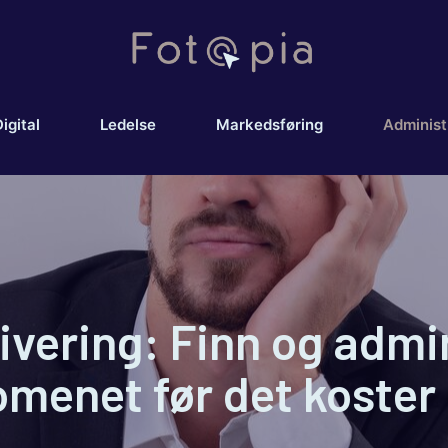
igital
Ledelse
Markedsføring
Administ
ivering: Finn og admi
omenet før det koster 