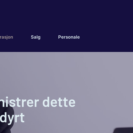
rasjon
Salg
Personale
nistrer dette
dyrt