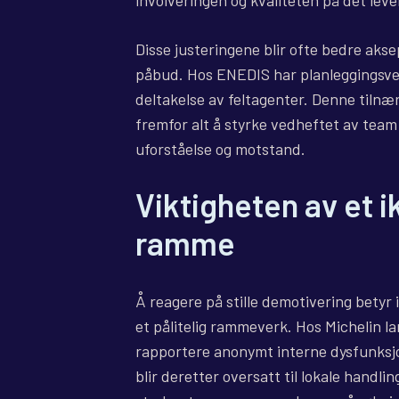
involveringen og kvaliteten på det leve
Disse justeringene blir ofte bedre ak
påbud. Hos ENEDIS har planleggingsver
deltakelse av feltagenter. Denne tilnæ
fremfor alt å styrke vedheftet av team 
uforståelse og motstand.
Viktigheten av et i
ramme
Å reagere på stille demotivering betyr
et pålitelig rammeverk. Hos Michelin 
rapportere anonymt interne dysfunksjo
blir deretter oversatt til lokale hand