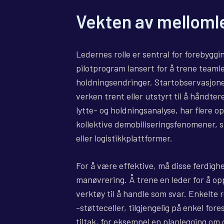
Vekten av melloml
Ledernes rolle er sentral for forebygg
pilotprogram lansert for å trene teaml
holdningsendringer. Startobservasjonen
verken trent eller utstyrt til å håndte
lytte- og holdningsanalyse, har flere o
kollektive demobiliseringsfenomener, s
eller logistikkplattformer.
For å være effektive, må disse ferdig
manøvrering. Å trene en leder for å op
verktøy til å handle som svar. Enkelte
-støtteceller, tilgjengelig på enkel fore
tiltak, for eksempel en planlegging om 