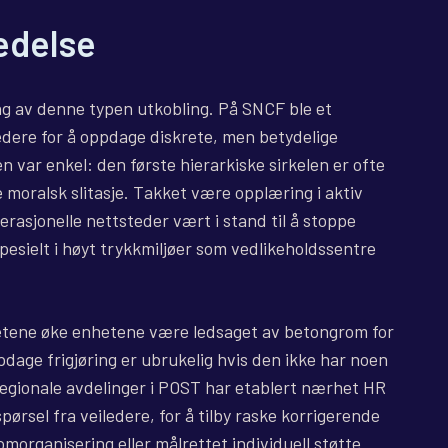
edelse
ing av denne typen utkobling. På SNCF ble et
edere for å oppdage diskrete, men betydelige
 var enkel: den første hierarkiske sirkelen er ofte
re moralsk slitasje. Takket være opplæring i aktiv
perasjonelle nettsteder vært i stand til å stoppe
pesielt i høyt trykkmiljøer som vedlikeholdssentre
hetene øke enhetene være ledsaget av betongrom for
pdage frigjøring er ubrukelig hvis den ikke har noen
 regionale avdelinger i POST har etablert nærhet HR
spørsel fra veiledere, for å tilby raske korrigerende
omorganisering eller målrettet individuell støtte.