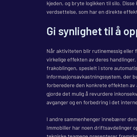
kjeden, og bryte logikken til silo. Dis
verdsettelse, som har en direkte effek
Gi synlighet til å o
Når aktiviteten blir rutinemessig eller
virkelige effekten av deres handlinger
frakoblingen, spesielt i store automat
informasjonsavkastningssystem, der bu
forberedere den konkrete effekten av a
gjorde det mulig å revurdere inkonsekven
avganger og en forbedring i det intern
I andre sammenhenger innebærer denne
Immobilier har noen driftsavdelinger o
tekniske teamene presenterer fremskr