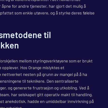
 åpne for andre tjenester, har gjort det mulig å
ppfattet som enkle utøvere, og å styrke deres følelse
gsmetodene til
akken
orskjellen mellom styringsverktøyene som er brukt
e opplever. Hos Orange mislyktes et
ke nettverket nesten på grunn av mangel på å ha
rensningene til teknikere. Den sentraliserte
ger, og genererte frustrasjon og utkobling. Ved å
eam, har selskapet gitt operativ makt til handling.
st anekdotisk, hadde en umiddelbar innvirkning på