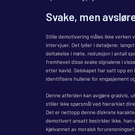
Svake, men avslør
Stille demotivering måles ikke verken v
intervjuer. Det lyder i detaljene: langs
deltakelse i møte, reduksjon i antall s
fremhevet disse svake signalene i viss
etter kavid. Selskapet har satt opp en 
identifisere hullene for engasjement o
Denne atferden kan avgjøre gradvis, ut
stiller ikke spørsmål ved hierarkiet di
Det er nettopp denne diskrete karakter
demotivert ansatt bestrider ikke, han 
kjølvannet av moralsk forurensningsef