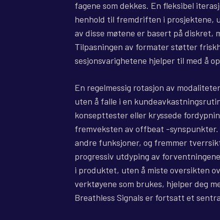
fagene som dekkes. En fleksibel iterasj
henhold til fremdriften i prosjektene, 
av disse møtene er basert på diskret, m
Tilpasningen av formater støtter frisk
sesjonsvarighetene hjelper til med å 
En regelmessig rotasjon av modaliteten
uten å falle i en kundeavkastningsrut
konsepttester eller kryssede fordypnin
fremveksten av offbeat -synspunkter.
andre funksjoner, og fremmer tverrsikt
progressiv utdyping av forventningene
i produktet, uten å miste oversikten ove
verktøyene som brukes, hjelper deg med
Breathless Signals er fortsatt et sent