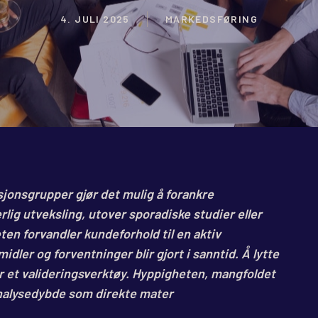
4. JULI 2025
MARKEDSFØRING
onsgrupper gjør det mulig å forankre
lig utveksling, utover sporadiske studier eller
en forvandler kundeforhold til en aktiv
idler og forventninger blir gjort i sanntid. Å lytte
or et valideringsverktøy. Hyppigheten, mangfoldet
analysedybde som direkte mater