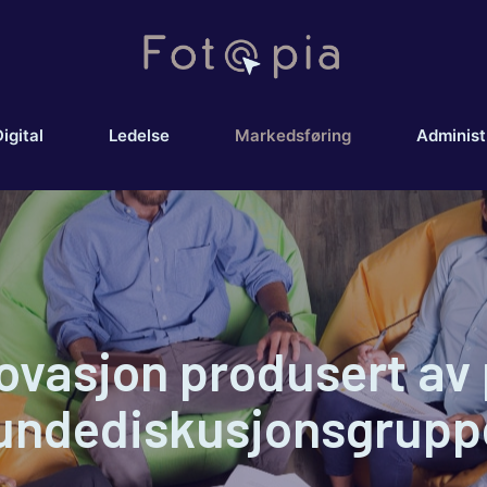
igital
Ledelse
Markedsføring
Administ
ovasjon produsert a
undediskusjonsgrupp