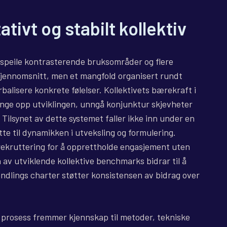
tivt og stabilt kollektiv
peile kontrasterende bruksområder og flere
k gjennomsnitt, men et mangfold organisert rundt
rbalisere konkrete følelser. Kollektivets bærekraft i
 fange opp utviklingen, unngå konjunktur skjevheter
Tilsynet av dette systemet faller ikke inn under en
te til dynamikken i utveksling og formulering.
 rekruttering for å opprettholde engasjement uten
av utviklende kollektive benchmarks bidrar til å
andlings charter støtter konsistensen av bidrag over
g prosess fremmer kjennskap til metoder, tekniske