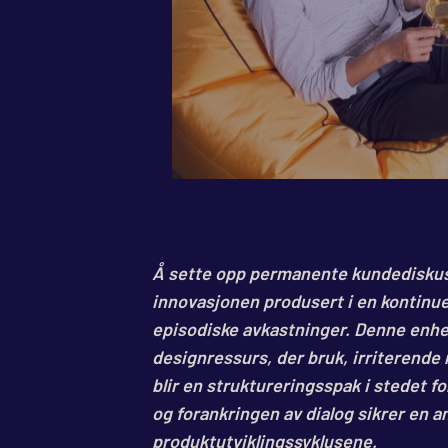
Å sette opp permanente kundediskusj
innovasjonen produsert i en kontinuer
episodiske avkastninger. Denne enhet
designressurs, der bruk, irriterende m
blir en struktureringsspak i stedet f
og forankringen av dialog sikrer en 
produktutviklingssyklusene.