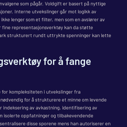
gnvalgene som pågår. Voldgift er basert på nyttige
sjoner. Interne utvekslinger går mot logikk av
ikke lenger som et filter, men som en avslører av
r fine representasjonsverktøy kan da støtte
rk strukturert rundt uttrykte spenninger kan lette
gsverktøy for å fange
 for kompleksiteten i utvekslinger fra
nødvendig for å strukturere et minne om levende
r indeksering av avkastning, identifisering av
om isolerte oppfatninger og tilbakevendende
entralisere disse sporene mens han autoriserer en