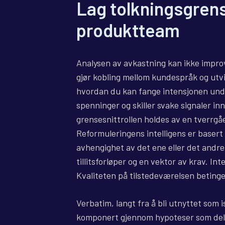
Lag tolkningsgren
produktteam
Analysen av avkastning kan ikke improv
gjør kobling mellom kundespråk og utvi
hvordan du kan fange intensjonen under
spenninger og skiller svake signaler i
grensesnittrollen holdes av en tverrgåen
Reformuleringens intelligens er basert
avhengighet av det ene eller det andr
tillitsforløper og en vektor av krav. Int
Kvaliteten på tilstedeværelsen betinge
Verbatim, langt fra å bli utnyttet som i
komponert gjennom hypoteser som del