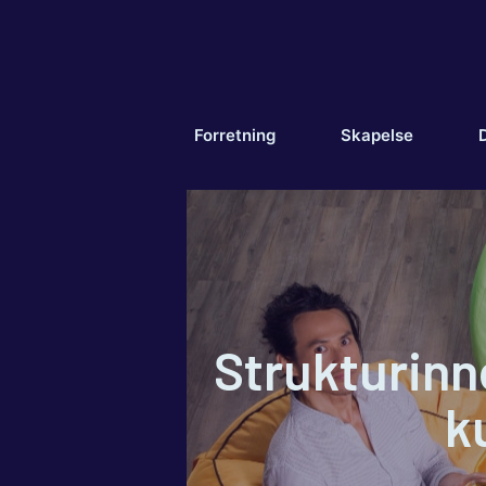
Hopp
til
innhold
Forretning
Skapelse
D
Strukturinn
k