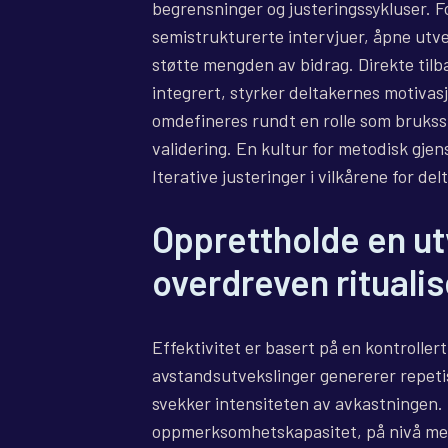
begrensninger og justeringssykluser. 
semistrukturerte intervjuer, åpne utve
støtte mengden av bidrag. Direkte til
integrert, styrker deltakernes motivas
omdefineres rundt en rolle som bruksspe
validering. En kultur for metodisk gje
Iterative justeringer i vilkårene for del
Opprettholde en ut
overdreven ritualis
Effektivitet er basert på en kontroller
avstandsutvekslinger genererer repetis
svekker intensiteten av avkastningen.
oppmerksomhetskapasitet, på nivå med 