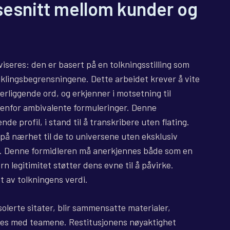
sesnitt mellom kunder og
iseres: den er basert på en tolkningsstilling som
klingsbegrensningene. Dette arbeidet krever å vite
liggende ord, og erkjenner i motsetning til
nnenfor ambivalente formuleringer. Denne
de profil, i stand til å transkribere uten flating.
 på nærhet til de to universene uten eksklusiv
e. Denne formidleren må anerkjennes både som en
ern legitimitet støtter dens evne til å påvirke.
t av tolkningens verdi.
solerte sitater, blir sammensatte materialer,
es med teamene. Restitusjonens nøyaktighet