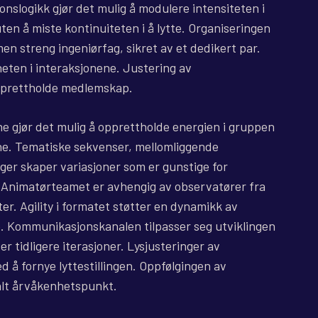
onslogikk gjør det mulig å modulere intensiteten i
uten å miste kontinuiteten i å lytte. Organiseringen
en streng ingeniørfag, sikret av et dedikert par.
heten i interaksjonene. Justering av
opprettholde medlemskap.
e gjør det mulig å opprettholde energien i gruppen
ine. Tematiske sekvenser, mellomliggende
ger skaper variasjoner som er gunstige for
 Animatørteamet er avhengig av observatører fra
er. Agility i formatet støtter en dynamikk av
. Kommunikasjonskanalen tilpasser seg utviklingen
r tidligere iterasjoner. Lysjusteringer av
 å fornye lyttestillingen. Oppfølgingen av
ralt årvåkenhetspunkt.