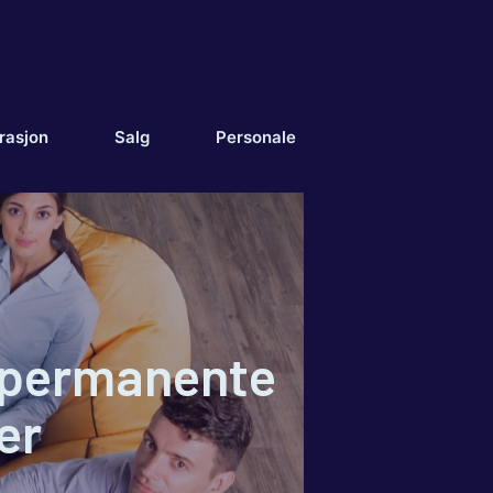
rasjon
Salg
Personale
v permanente
er