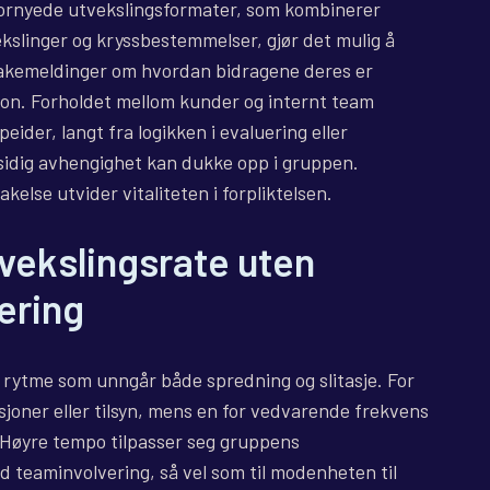
Fornyede utvekslingsformater, som kombinerer
kslinger og kryssbestemmelser, gjør det mulig å
bakemeldinger om hvordan bidragene deres er
jon. Forholdet mellom kunder og internt team
ider, langt fra logikken i evaluering eller
nsidig avhengighet kan dukke opp i gruppen.
takelse utvider vitaliteten i forpliktelsen.
vekslingsrate uten
ering
t rytme som unngår både spredning og slitasje. For
joner eller tilsyn, mens en for vedvarende frekvens
 Høyre tempo tilpasser seg gruppens
teaminvolvering, så vel som til modenheten til