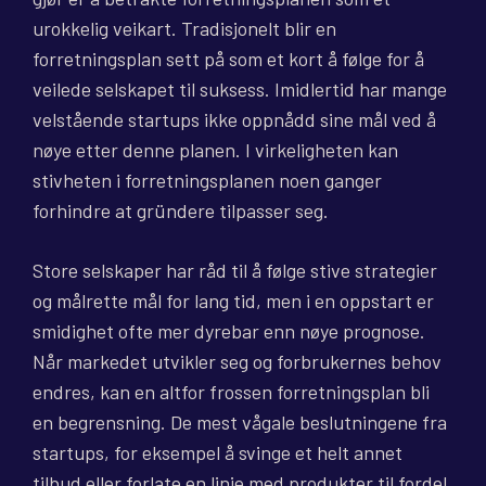
urokkelig veikart. Tradisjonelt blir en
forretningsplan sett på som et kort å følge for å
veilede selskapet til suksess. Imidlertid har mange
velstående startups ikke oppnådd sine mål ved å
nøye etter denne planen. I virkeligheten kan
stivheten i forretningsplanen noen ganger
forhindre at gründere tilpasser seg.
Store selskaper har råd til å følge stive strategier
og målrette mål for lang tid, men i en oppstart er
smidighet ofte mer dyrebar enn nøye prognose.
Når markedet utvikler seg og forbrukernes behov
endres, kan en altfor frossen forretningsplan bli
en begrensning. De mest vågale beslutningene fra
startups, for eksempel å svinge et helt annet
tilbud eller forlate en linje med produkter til fordel