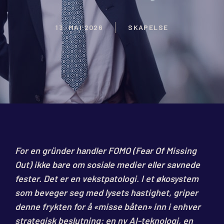
13. MAI 2026
SKAPELSE
For en gründer handler FOMO (Fear Of Missing
Out) ikke bare om sosiale medier eller savnede
fester. Det er en vekstpatologi. I et økosystem
som beveger seg med lysets hastighet, griper
denne frykten for å «misse båten» inn i enhver
strategisk beslutning: en ny AI-teknologi, en