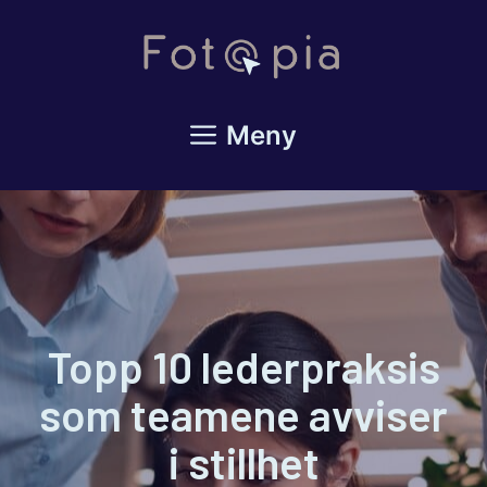
Hopp
til
innhold
Meny
Topp 10 lederpraksis
som teamene avviser
i stillhet