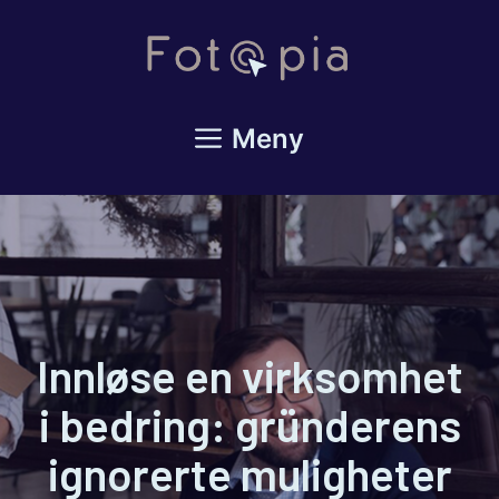
Hopp
til
innhold
Meny
Innløse en virksomhet
i bedring: gründerens
ignorerte muligheter