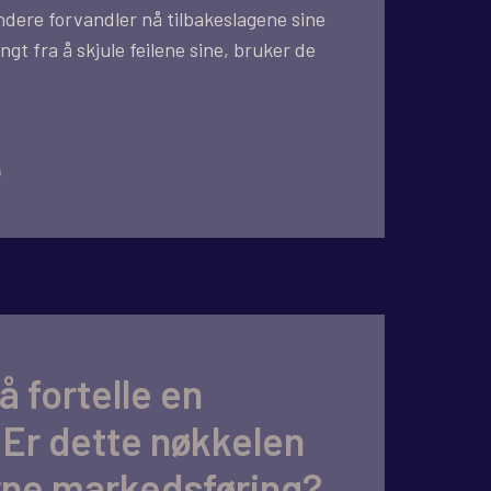
dere forvandler nå tilbakeslagene sine
angt fra å skjule feilene sine, bruker de
G
 fortelle en
 Er dette nøkkelen
rne markedsføring?