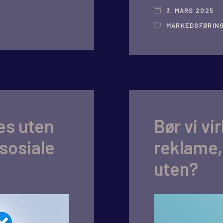
3. MARS 2025
MARKEDSFØRIN
kes uten
Bør vi vi
sosiale
reklame, 
uten?