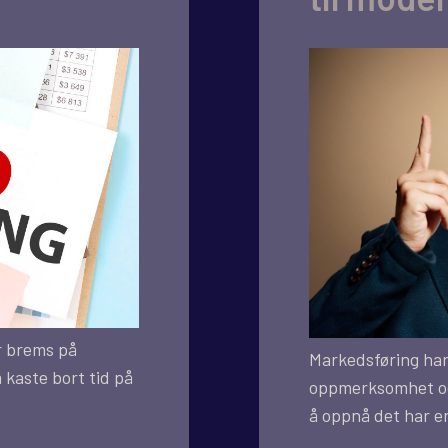
r brems på
Markedsføring har 
 kaste bort tid på
oppmerksomhet og
å oppnå det har e