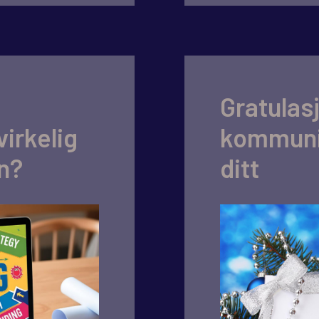
Gratulas
irkelig
kommuni
on?
ditt