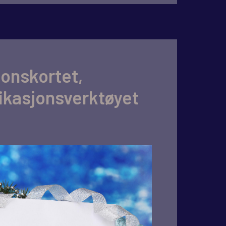
jonskortet,
kasjonsverktøyet