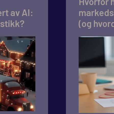
Hvorfor h
rt av AI:
markeds
lstikk?
(og hvor