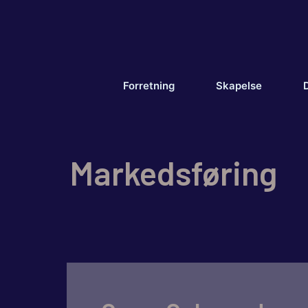
Hopp
til
innhold
Forretning
Skapelse
D
Markedsføring