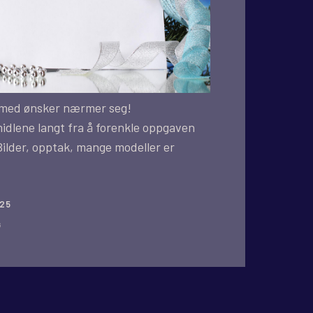
med ønsker nærmer seg!
dlene langt fra å forenkle oppgaven
Bilder, opptak, mange modeller er
025
G