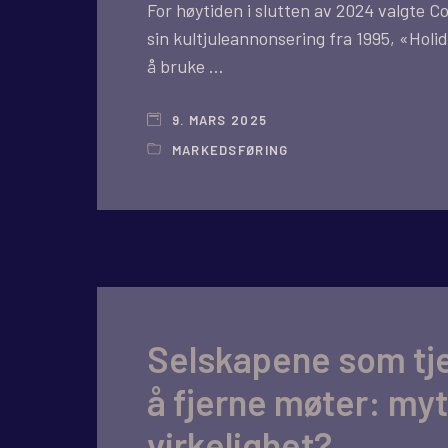
For høytiden i slutten av 2024 valgte C
sin kultjuleannonsering fra 1995, «Hol
å bruke …
9. MARS 2025
MARKEDSFØRING
Selskapene som tj
å fjerne møter: myt
virkelighet?