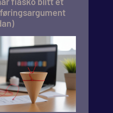
ar fiasko blitt et
føringsargument
dan)