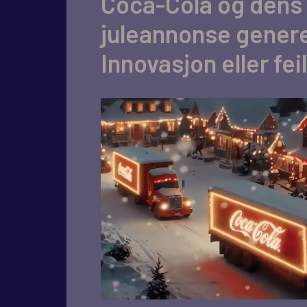
Coca-Cola og dens
juleannonse genere
Innovasjon eller fei