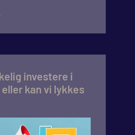
G
rkelig investere i
eller kan vi lykkes