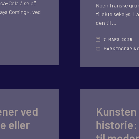
oca-Cola å se på
Noen franske grün
idays Coming», ved
til ekte søkelys. L
den til …
7. MARS 2025
MARKEDSFØRIN
ener ved
Kunsten å
e eller
historie:
til mode